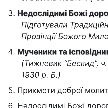
Недослідимі Божі дор
Підготували Традицій
Провінції Божого Мил
Мученики та ісповідни
(Тижневик “Бескид”, ч.
1930 р. Б.)
Прикмети доброї молит
Недослідимі Божі доро