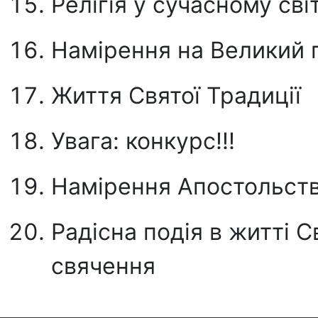
Релігія у сучасному світ
Намірення на Великий 
Життя Святої Традиції
Увага: конкурс!!!
Намірення Апостольст
Радісна подія в житті С
свячення