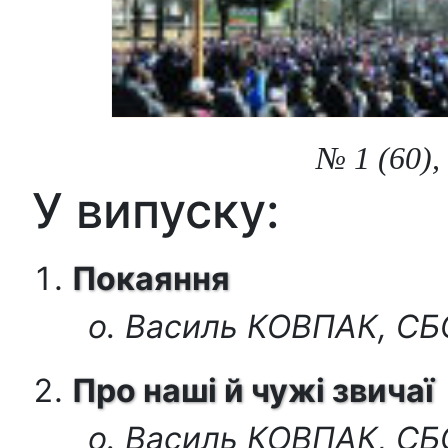
№ 1 (60),
У випуску:
Покаяння
о. Василь КОВПАК, С
Про наші й чужі звичаї
о. Василь КОВПАК, С