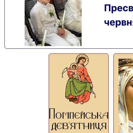
Пресвя
червня