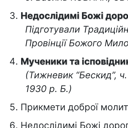
Недослідимі Божі дор
Підготували Традицій
Провінції Божого Мил
Мученики та ісповідни
(Тижневик “Бескид”, ч.
1930 р. Б.)
Прикмети доброї молит
Недослідимі Божі доро