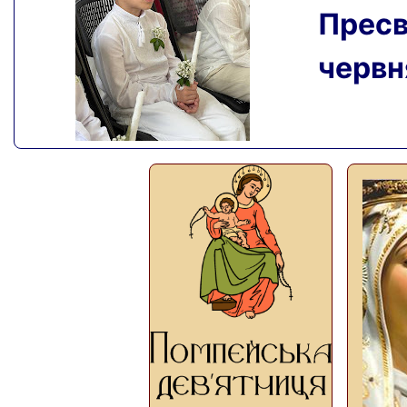
Пресвя
червня