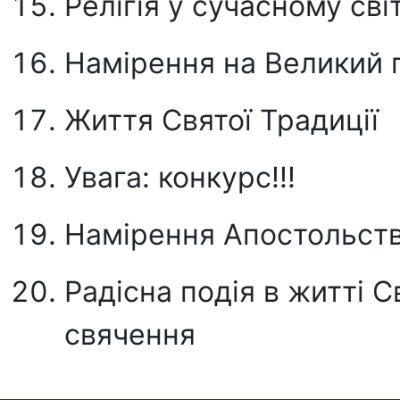
Релігія у сучасному світ
Намірення на Великий 
Життя Святої Традиції
Увага: конкурс!!!
Намірення Апостольст
Радісна подія в житті С
свячення