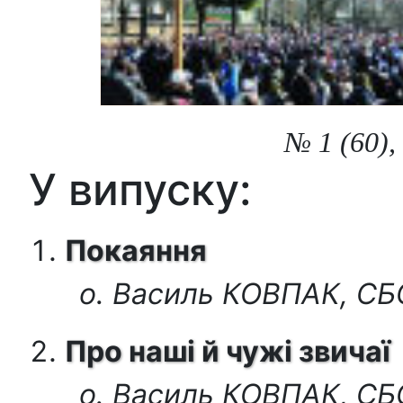
№ 1 (60),
У випуску:
Покаяння
о. Василь КОВПАК, С
Про наші й чужі звичаї
о. Василь КОВПАК, С