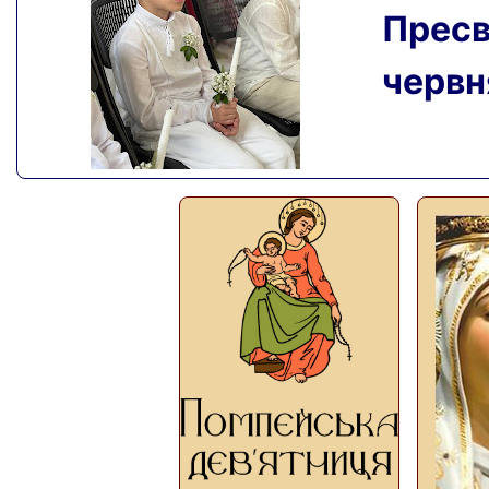
Пресвя
червня