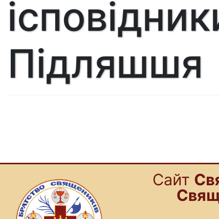
ісповідник
Підляшшя
Cайт
Св
Свящ