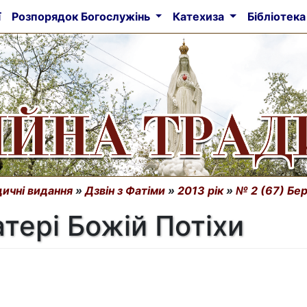
ї
Розпорядок Богослужінь
Катехиза
Бібліотек
ичні видання
»
Дзвін з Фатіми
»
2013 рік
»
№ 2 (67) Бер
тері Божій Потіхи