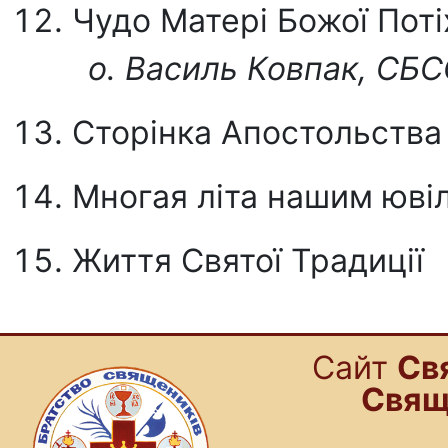
Чудо Матері Божої Поті
о. Василь Ковпак, СБ
Сторінка Апостольства
Многая літа нашим юві
Життя Святої Традиції
Cайт
Св
Свящ