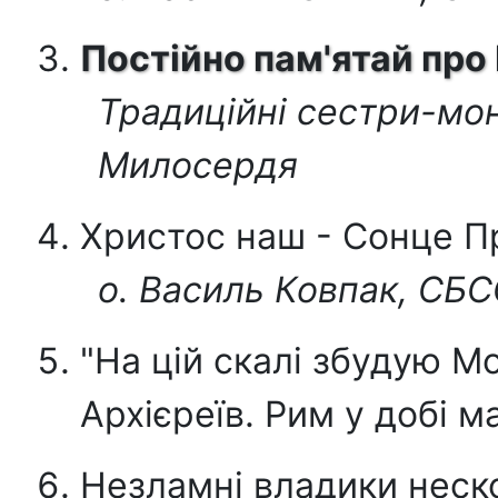
Постійно пам'ятай про
Традиційні сестри-мо
Милосердя
Христос наш - Сонце П
о. Василь Ковпак, СБ
"На цій скалі збудую М
Архієреїв. Рим у добі м
Незламні владики неск