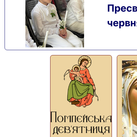
Пресвя
червня