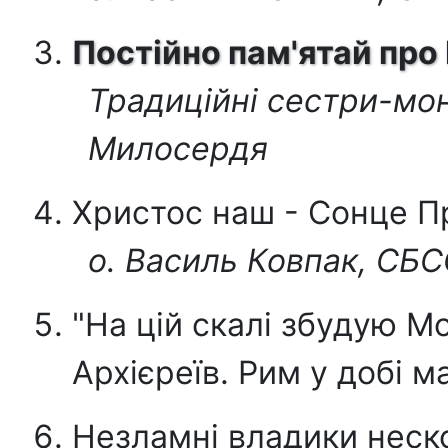
Постійно пам'ятай про
Традиційні сестри-мо
Милосердя
Христос наш - Сонце П
о. Василь Ковпак, СБ
"На цій скалі збудую М
Архієреїв. Рим у добі м
Незламні владики неск