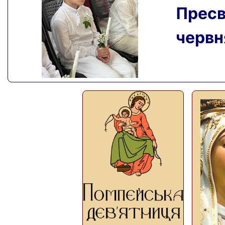
Пресвя
червня