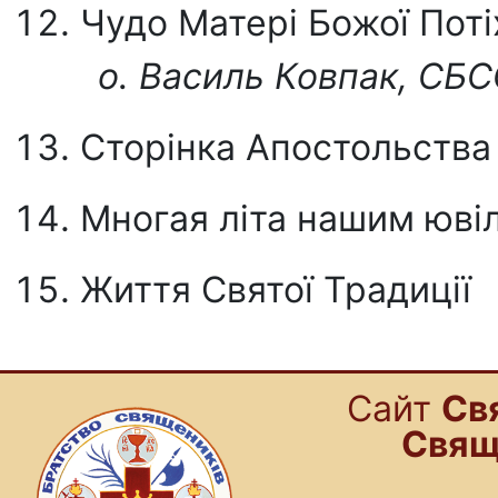
Чудо Матері Божої Поті
о. Василь Ковпак, СБ
Сторінка Апостольства
Многая літа нашим юві
Життя Святої Традиції
Cайт
Св
Свящ