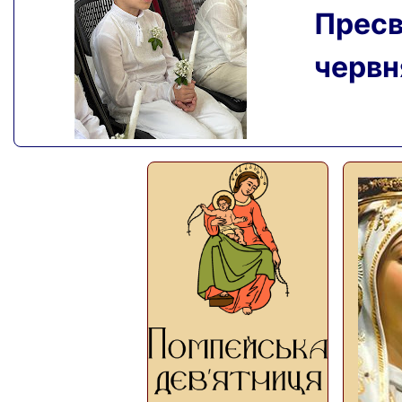
Пресвя
червня