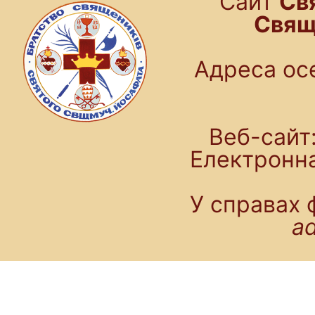
Cайт
Св
Свящ
Адреса осе
Веб-сайт:
Електронн
У справах 
a