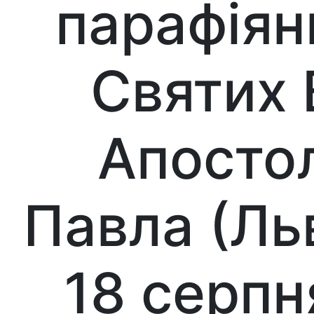
парафіян
Святих 
Апостол
Павла (Льв
18 серпн