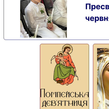
Пресвя
червня