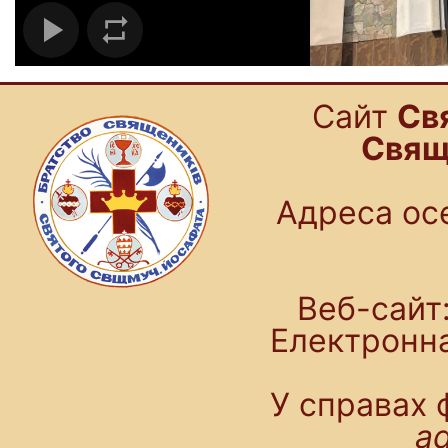
Cайт
Св
Свящ
Адреса осе
Веб-сайт:
Електронн
У справах 
a