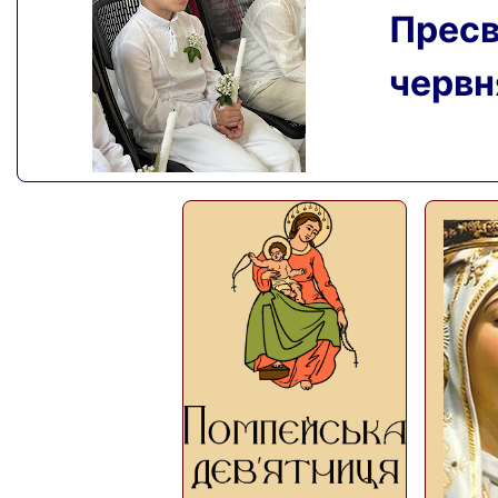
Пресвя
червня