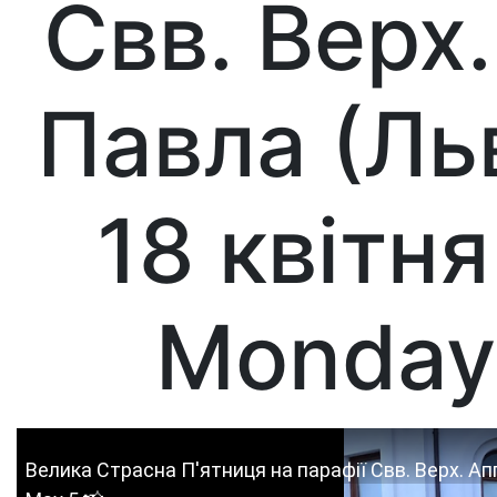
Свв. Верх.
Павла (Льв
18 квітня
Monday,
Велика Страсна П'ятниця на парафії Свв. Верх. Апп. 