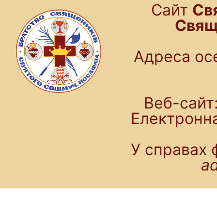
Cайт
Св
Свящ
Адреса осе
Веб-сайт:
Електронн
У справах 
a