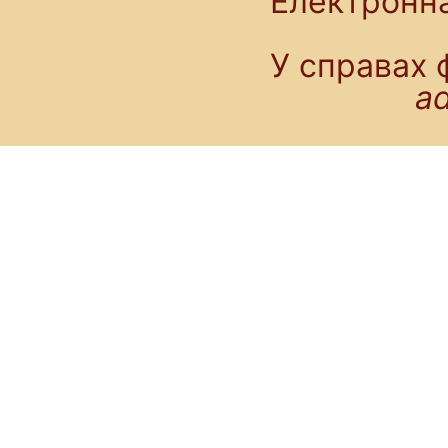
Електронн
У справах 
a