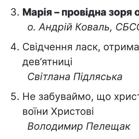
Марія – провідна зоря 
о. Андрій Коваль, СБ
Свідчення ласк, отрим
дев’ятниці
Світлана Підляська
Не забуваймо, що христ
воїни Христові
Володимир Пелещак