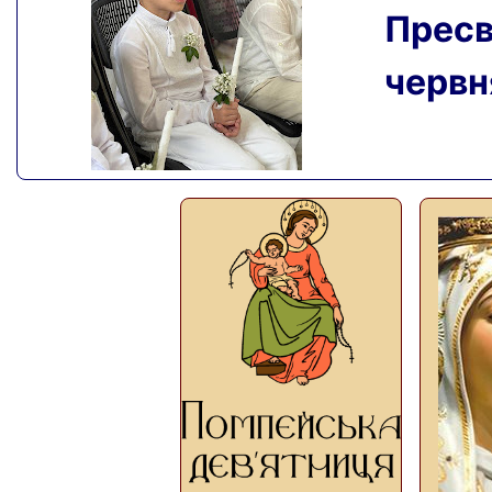
Пресвя
червня