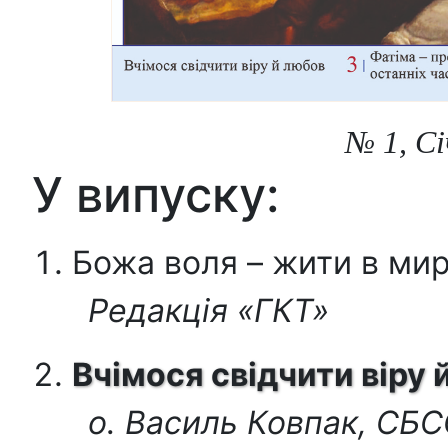
№ 1, Сі
У випуску:
Божа воля – жити в мир
Редакція «ГКТ»
Вчімося свідчити віру 
о. Василь Ковпак, СБ