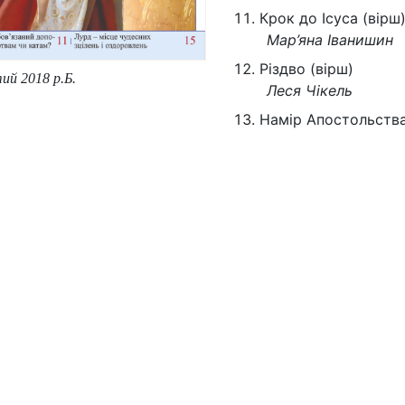
Крок до Ісуса (вірш
Мар’яна Іванишин
Різдво (вірш)
ий 2018 р.Б.
Леся Чікель
Намір Апостольств