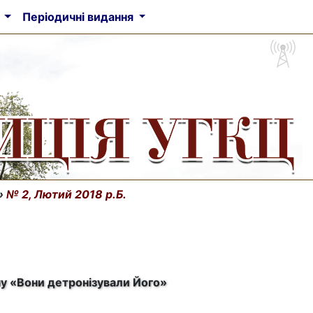
а
Періодичні видання
»
№ 2, Лютий 2018 р.Б.
у «Вони детронізували Його»