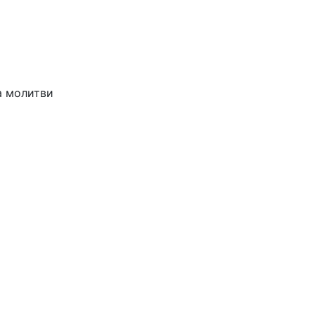
)
а молитви