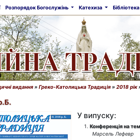
ї
Розпорядок Богослужінь
Катехиза
Бібліотек
ичні видання
»
Греко-Католицька Традиція
»
2018 рік
р.Б.
У випуску:
Конференція на тем
Марсель Лефевр