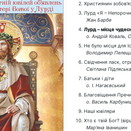
Християнин зобов’я
Лурд «Я – Непорочн
Жан Барбе
Лурд – місце чудес
о. Андрій Коваль,
Не було місця для Ісу
Володимир Пелещ
Свідчення ласк, от
Світлана Підляськ
Батьки і діти
о. І. Нагаєвський
Благовіщення Пречи
о. Василь Карбун
Наші ювіляри
Хто є твій Бог? (вір
Мар’яна Іванишин