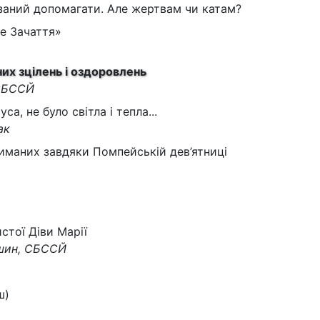
заний допомагати. Але жертвам чи катам?
е Зачаття»
них зцілень і оздоровлень
 СБССЙ
са, не було світла і тепла...
ак
риманих завдяки Помпейській дев’ятниці
а
стої Діви Марії
ишин, СБССЙ
ш)