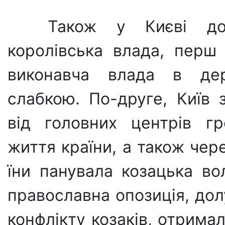
Також у Києві до
королівська влада, перш
виконавча влада в де
слабкою. По-друге, Київ з
від головних центрів гро
життя країни, а також чере
їни панувала козацька во
православна опози­ція, до
кон­флікту козаків, отрима