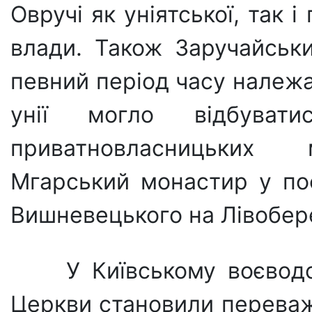
Овручі як уніятської, так і
влади. Також Заручайськ
певний період часу належ
унії могло відбува
приватновласницьких 
Мгарський монастир у пос
Вишневецько­го на Лівобер
У Київському воєводс
Церкви становили переваж