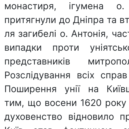
монастиря, ігумена о.
притягнули до Дніпра та вт
ля загибелі о. Антонія, ча
випадки проти уні­ятсь
представ­ників митропол
Розслідування всіх справ
Поширення унії на Київ
тим, що восени 1620 року 
духовенство відновило пр