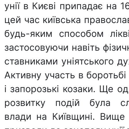
унії в Києві припадає на 
цей час київська правосла
будь-яким способом лік­в
застосовуючи навіть фізич
ставниками уніятського ду
Активну участь в боротьбі
і запорозькі козаки. Ще о
розвитку подій була сла
влади на Київщині. Вище 