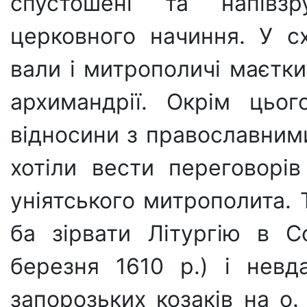
спустошені та напів­з
церковного начиння. У с
вали і митрополичі маєтки
архимандрії. Окрім цьог
відносини з православним
хотіли вести переговорі
уніятського ми­трополита.
ба зірвати Літургію в С
березня 1610 р.) і невд
запорозьких козаків на о.