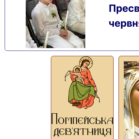
Пресвя
червня