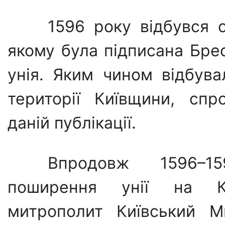
1596 року відбувся 
якому була підписа­на Бре
унія. Яким чином відбува
території Київщини, спр
даній публіка­ції.
Впродовж 1596–1
поширення унії на Ки
митрополит Київський М