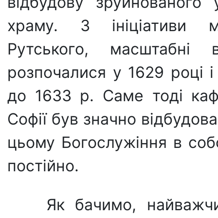
відбудову зруйно­ваного 
храму. З ініціативи 
Рутського, масштабні в
розпочалися у 1629 році 
до 1633 р. Саме тоді ка
Софії був значно відбудова
цьому Богослужін­ня в соб
по­стійно.
Як бачимо, найважч