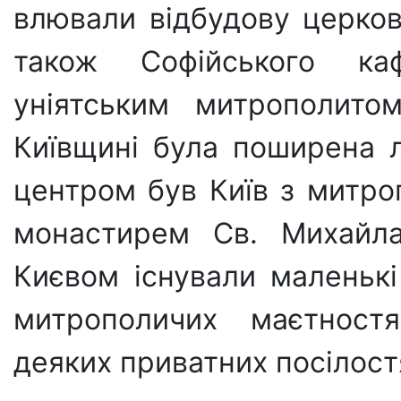
влювали відбудову церков 
також Софійського ка
уніятським митрополито
Київщині була поширена 
центром був Київ з митр
монастирем Св. Ми­хайл
Києвом існували маленькі 
митрополичих маєтностя
деяких приватних посілост