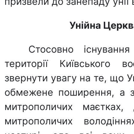
призвели до занепаду унії в
Унійна Церкв
Стосовно існуванн
території Київського во
звернути увагу на те, що 
обмежене поширення, а з
митрополичих ма­єтках,
митропо­личих володінн