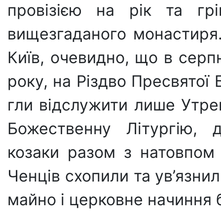
провізією на рік та гр
вищезгада­ного монастиря.
Київ, очевидно, що в серп
року, на Різдво Пресвятої 
гли відслужити лише Утре
Божественну Літургію, 
козаки разом з натовпом 
Ченців схопили та ув’язни
майно і церковне на­чиння