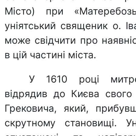
Місто) при «Матеребозь
уніятський священик о. І
може свідчити про наявніст
в цій частині міста.
У 1610 році митро
відрядив до Києва свого 
Грековича, який, прибув
скрутному становищі. Ун