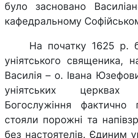
було засно­вано Василіа
кафедральному Софійському
На початку 1625 р. 
уніятського священика, н
Василія – о. Івана Юзефов
уніятських церквах
Богослужіння фактично п
стояли порожні та напівз
без настоятелів. Єдиним у