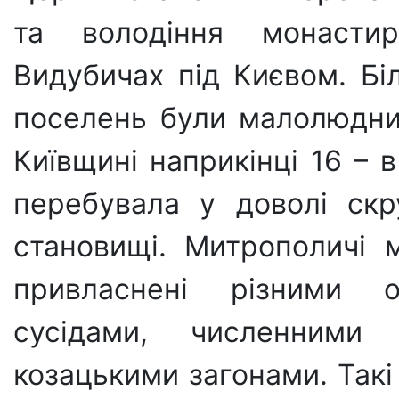
та володіння монаст
Видубичах під Києвом. Бі
поселень були ма­лолюдни
Ки­ївщині наприкінці 16 – 
перебувала у доволі скр
станови­щі. Митрополичі 
привласнені різними о
сусідами, численними 
козацькими за­гонами. Так