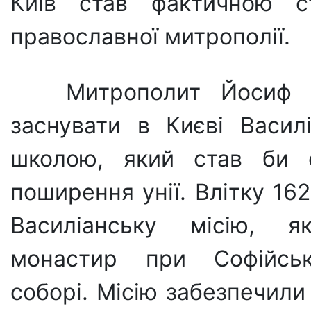
Київ став фактичною ст
православної митрополії.
Митрополит Йосиф 
заснувати в Києві Ва­сил
школою, який став би 
поширення унії. Влітку 16
Василіанську мі­сію, 
монастир при Софійсь
соборі. Місію забезпечили