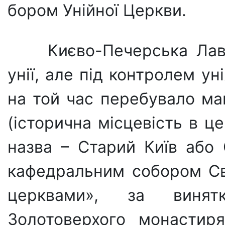
бором Унійної Церкви.
Києво-Печерська Лав
унії, але під контролем у
на той час перебувало ма
(історична місцевість в це
назва – Ста­рий Київ або
кафедральним собором Св.
церквами», за ви­нят
Золотовер­хого монастир