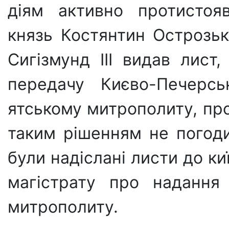
діям актив­но протистоя
князь Костянтин Острозьк
Сигізмунд ІІІ видав лист
передачу Києво-Печерсь
ятському митрополиту, прот
таким рішенням не погод
були надіслані листи до ки
магістрату про надання 
митрополиту.