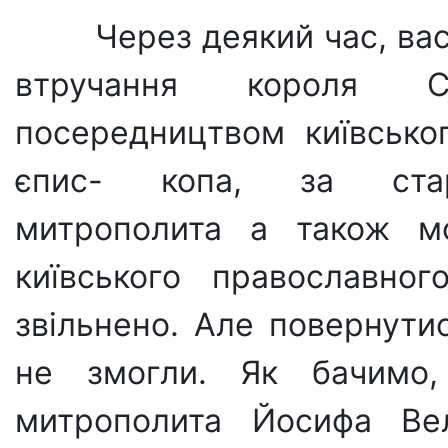
Через деякий час, вас
втручання короля Си
посередництвом ки­ївсько
єпис- копа, за стар
митрополита а також м
київського православно­
звільнено. Але повернути
не змогли. Як бачимо, 
митрополита Йосифа Вел