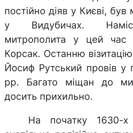
постійно діяв у Києві, бу
у Видубичах. Намісн
митрополита у цей час 
Корсак. Останню візи­таці
Йосиф Рутський провів у г
рр. Багато міщан до мит
досить прихильно.
На початку 1630-х