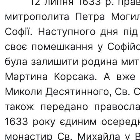
12 липня 1633 р. пра
митрополита Петра Могил
Софії. Наступного дня під
своє помешкання у Со­фій
була залишити родина мит
Мартина Корсака. А вже 
Миколи Деся­тинного, Св. С
також передано правосла
1633 року єдиним осередк
мо­настир Св. Михайла у 