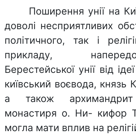
Поширення унії на Ки
доволі несприятли­вих об
полі­тичного, так і реліг
прикладу, напередо
Берестейської унії від іде
київський воєвода, князь 
а також архимандрит 
монастиря о. Ни- кифор Т
мог­ла мати вплив на релігі