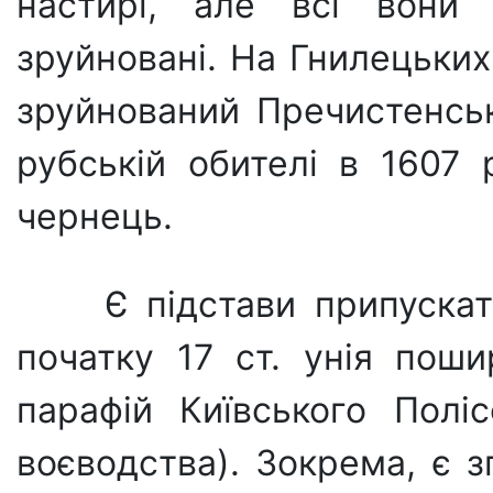
настирі, але всі вони 
зруйновані. На Гнилецьких
зруйнований Пречистенськ
рубській обителі в 1607 
чернець.
Є підстави припускат
початку 17 ст. унія пош
пара­фій Київського Поліс
воєводства). Зокрема, є з