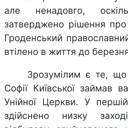
але ненадовго, оскіл
затверджено рі­шення про 
Гроденський православний
втілено в життя до березня
Зрозумілим є те, що
Софії Київської за­ймав 
Уній­ної Церкви. У перші
здійснено низку захо