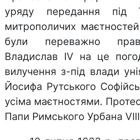
уряду передання під ї
митрополичих маєтностей 
були переважно прав
Владислав IV на це пого
вилучення з-під влади уні
Йосифа Рутського Софійсь
усіма маєтностями. Протес
Папи Римського Урбана VIII