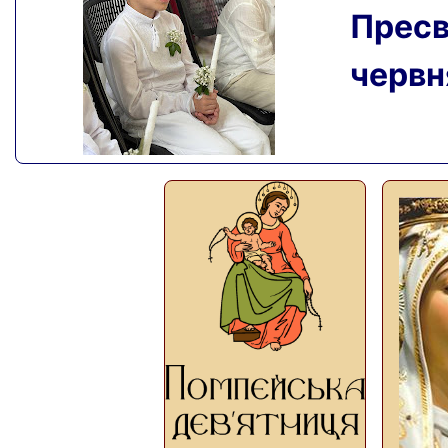
Пресвя
червня