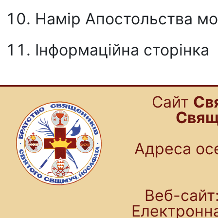
Намiр Апостольства м
Інформаційна сторінка
Cайт
Св
Свящ
Адреса осе
Веб-сайт:
Електронн