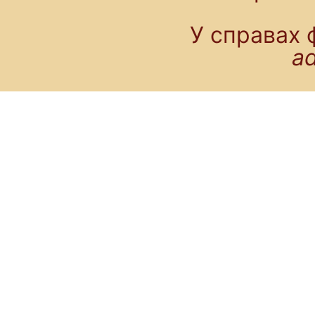
У справах 
a