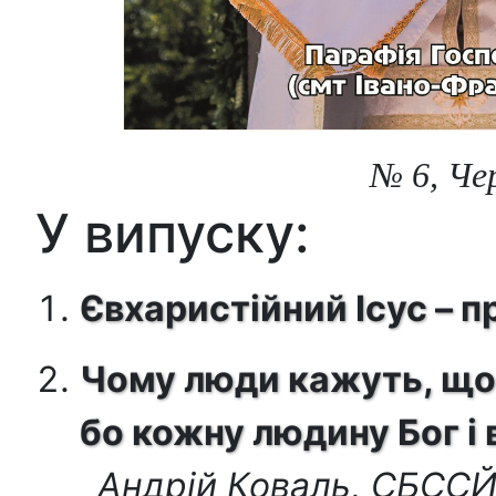
№ 6, Чер
У випуску:
Євхаристійний Ісус – 
Чому люди кажуть, що 
бо кожну людину Бог і
Андрій Коваль, СБСС