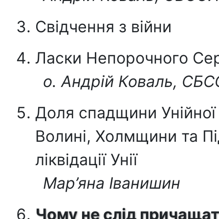
Свідчення з війни
Ласки Непорочного Сер
о. Андрій Коваль, СБ
Доля спадщини Унійно
Волині, Холмщини та Пі
ліквідації Унії
Мар’яна Іванишин
Чому не слід причащат