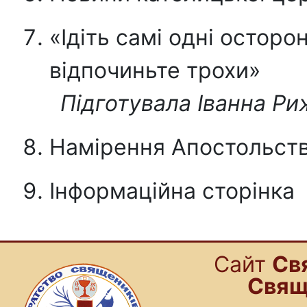
«Ідіть самі одні осторо
відпочиньте трохи»
Підготувала Іванна Ри
Намiрення Апостольст
Інформаційна сторінка
Cайт
Св
Свящ