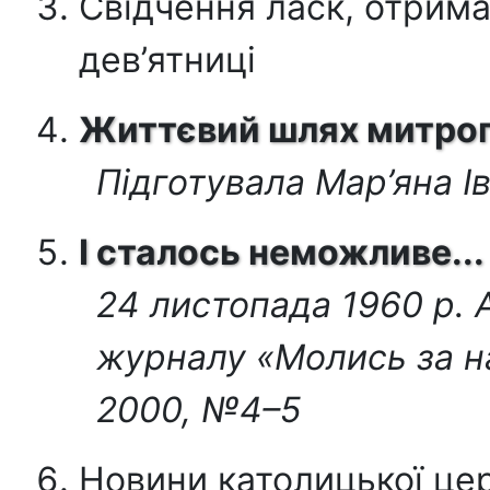
Свідчення ласк, отрим
дев’ятниці
Життєвий шлях митроп
Підготувала Мар’яна 
І сталось неможливе...
24 листопада 1960 р. А
журналу «Молись за н
2000, №4–5
Новини католицької це