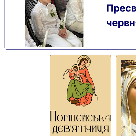
Пресвя
червня