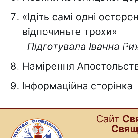
«Ідіть самі одні осторо
відпочиньте трохи»
Підготувала Іванна Ри
Намiрення Апостольст
Інформаційна сторінка
Cайт
Св
Свящ