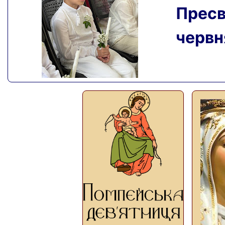
Пресвя
червня