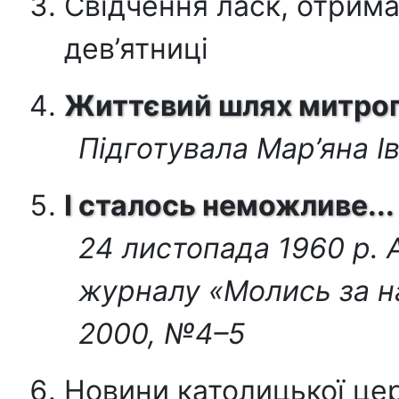
Свідчення ласк, отрим
дев’ятниці
Життєвий шлях митроп
Підготувала Мар’яна 
І сталось неможливе...
24 листопада 1960 р. А
журналу «Молись за н
2000, №4–5
Новини католицької це