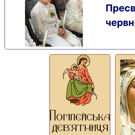
Пресвя
червня