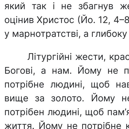
який так і не збагнув ж
оцінив Христос (Йо. 12, 4–
у марнотратстві, а глибо­ку 
Літургійні жести, кра
Богові, а нам. Йому не п
потрібне людині, щоб нав
вище за золото. Йому не
потрібен людині, щоб пам’я
життя. Йому не по­трібне 