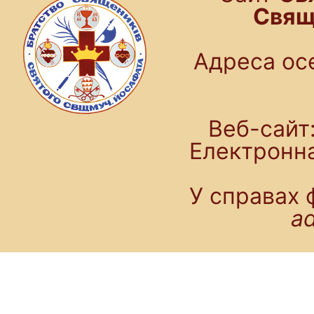
Свящ
Адреса осе
Веб-сайт:
Електронн
У справах 
a