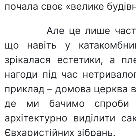
почала своє «велике будів
Але це лише частин
що навіть у катакомбни
зрікалася естетики, а пл
нагоди під час нетривало
приклад – домова церква в Д
де ми бачимо спроби 
архітектурно виділити са
Євхаристійних зі­брань.