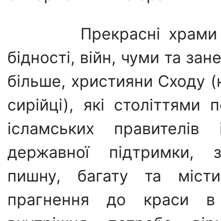
Прекрасні храми б
бідності, війн, чуми та зане
більше, християни Сходу (
сирійці), які століттями 
ісламських правите­лі
державної підтримки, з
пишну, багату та міс­ти
прагнення до краси в