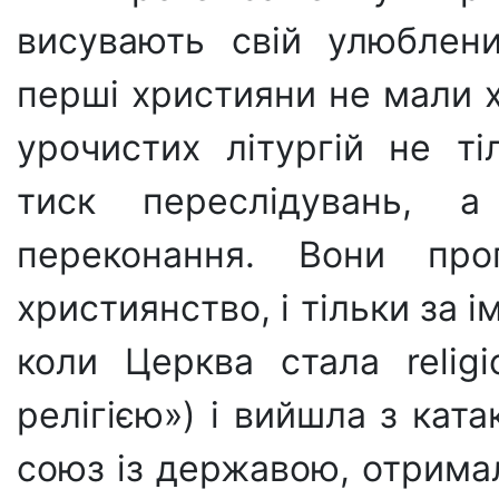
висувають свій улюблени
перші християни не мали х
урочистих літургій не ті
тиск переслідувань, 
переконання. Вони про­
християнство, і тіль­ки за
коли Церква стала religi
релігією») і вийшла з кат
союз із державою, отримал