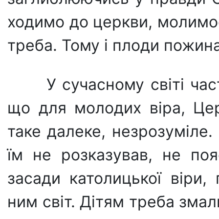
ходимо до церкви, молимос
тре­ба. Тому і плоди пожин
У сучасному світі час
що для молодих віра, Це
таке далеке, незрозуміле.
їм не розказував, не поя
засади католицької віри,
ним світ. Дітям треба зма