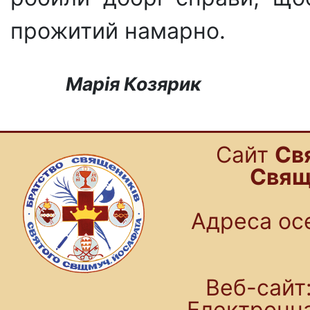
прожитий намарно.
Марія Козярик
Cайт
Св
Свящ
Адреса осе
Веб-сайт:
Електронн