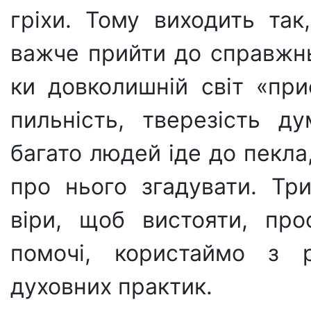
гріхи. Тому виходить так
важче прийти до справжнь
ки довколишній світ «прис
пильність, тверезість д
багато людей іде до пекла,
про нього згадувати. Три
віри, щоб вистояти, про
помочі, користаймо з р
духовних практик.