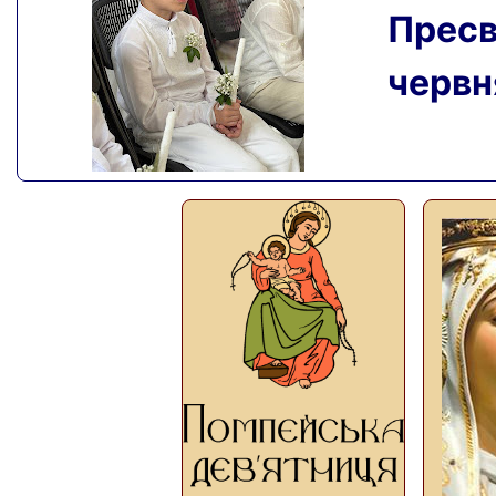
Пресвя
червня