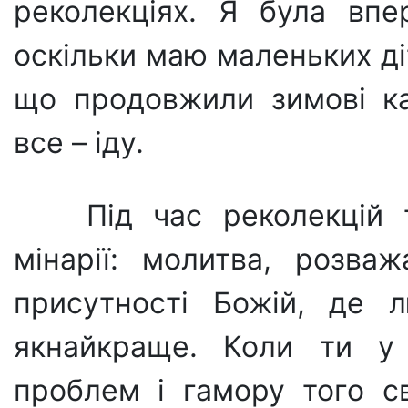
реколекціях. Я була впе
оскільки маю маленьких ді
що продовжили зимові кан
все – іду.
Під час реколекцій
мінарії: молитва, розва
присутності Божій, де 
якнайкраще. Коли ти у т
проблем і гамору того св