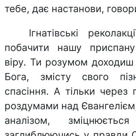
тебе, дає настанови, гово
Ігнатівські реколак
побачити нашу приспану с
віру. Ти розумом доходиш 
Бога, змісту свого піз
спасіння. А тільки через 
роздумами над Єванге­лієм
аналізом, зміц­нюєт
заглиблюючись у правди С