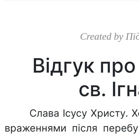
Created by
Пі
Відгук про
св. Іг
Слава Ісусу Христу. 
враженнями після перебув