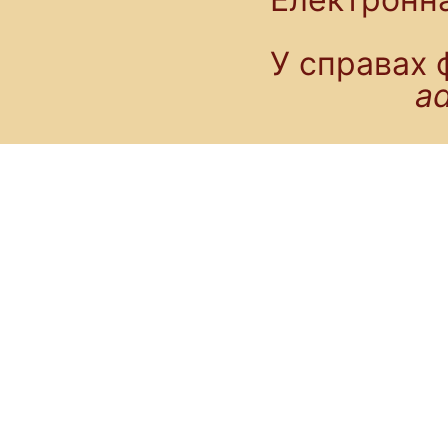
У справах 
a