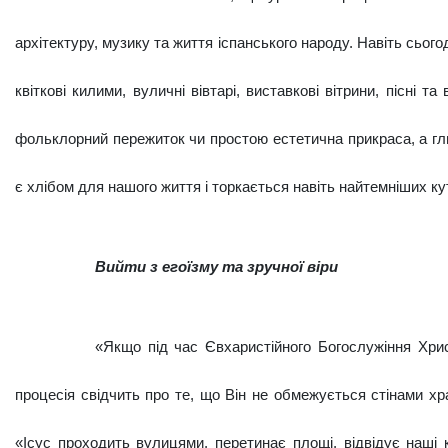
архітектуру, музику та життя іспанського народу. Навіть сього
квіткові килими, вуличні вівтарі, виставкові вітрини, пісні т
фоль­клорний пережиток чи простою естетична прикраса, а гли
є хлібом для нашо­го життя і торкається навіть найтемніших к
Вийти з егоїзму та зручної віри
«Якщо під час Євхаристійного Богослу­жіння Хри
процесія свідчить про те, що Він не обмежується стінами хр
«Ісус проходить вулицями, перетинає пло­щі, відвідує наші