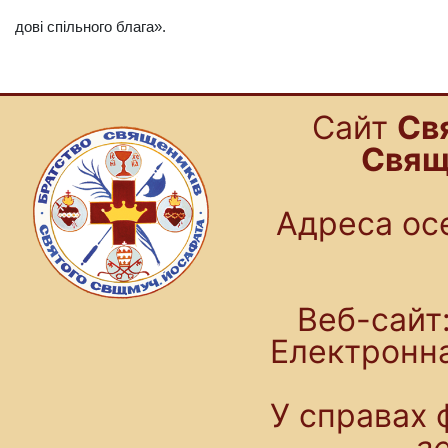
дові спільного блага».
Cайт
Св
Свящ
Адреса осе
Веб-сайт:
Електронн
У справах 
a