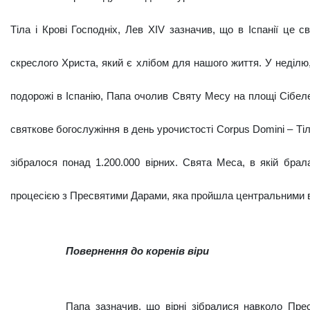
Тіла і Крові Господніх, Лев XIV зазначив, що в Іспанії це с
скреслого Христа, який є хлібом для нашо­го життя. У неділю
подорожі в Іспанію, Папа очолив Святу Месу на пло­щі Сібел
святкове богослужіння в день урочистості Corpus Domini – Тіла
зібралося понад 1.200.000 вірних. Свята Меса, в якій брал
процесією з Пресвятими Дарами, яка пройшла цен­тральними 
Повернення до коренів віри
Папа зазначив, що вірні зібралися навко­ло Пре