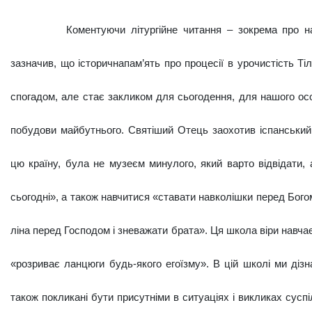
Коментуючи літургійне читання – зо­крема про н
зазначив, що історична
пам’ять про процесії в урочистість Ті
спогадом, але стає закликом для сьогодення, для нашого осо
побу­дови майбутнього. Святіший Отець заохо­тив іспанськи
цю країну, була не музеєм минулого, який варто відвіда­ти,
сьогодні», а також навчитися «ставати навколішки перед Бого
ліна перед Господом і зневажати брата». Ця школа віри навчає
«розриває ланцюги будь-якого егоїзму». В цій школі ми діз
також покликані бути при­сутніми в ситуаціях і викликах суспі