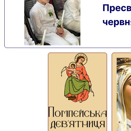
Пресвя
червня