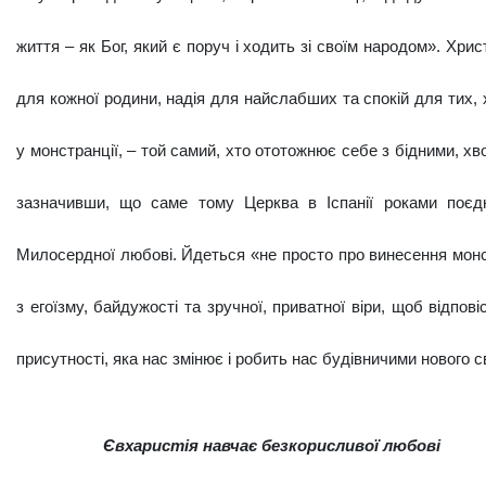
життя – як Бог, який є поруч і ходить зі своїм народом». Христ
для кожної родини, надія для найслабших та спокій для тих,
у монстранції, – той самий, хто ототожнює себе з бідними, хв
зазначивши, що саме тому Церква в Іспанії роками по­єдн
Милосердної любові. Йдеться «не просто про винесення монстр
з егоїзму, байдужості та зручної, приватної віри, щоб відпов
присутності, яка нас змінює і робить нас будівничими ново­го св
Євхаристія навчає безкорисливої любові