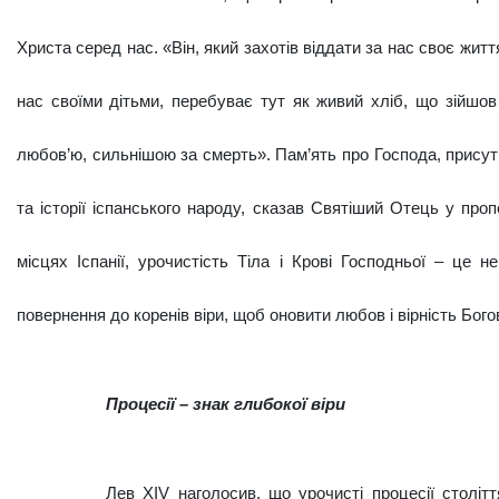
Христа серед нас. «Він, який захотів віддати за нас своє жит
нас своїми дітьми, перебуває тут як живий хліб, що зійшо
любов’ю, сильнішою за смерть». Пам’ять про Господа, присут­н
та історії іспанського народу, ска­зав Святіший Отець у про
місцях Іспанії, урочистість Тіла і Крові Господньої – це н
повернення до коренів віри, щоб оновити любов і вірність Богов
Процесії – знак глибокої віри
Лев XIV наголосив, що урочисті проце­сії століт