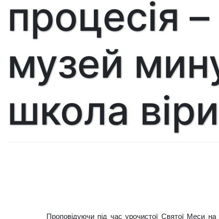
процесія –
музей мину
школа віри
Проповідуючи під час урочистої Свя­тої Меси на