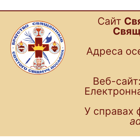
Cайт
Св
Свящ
Адреса осе
Веб-сайт:
Електронн
У справах 
a