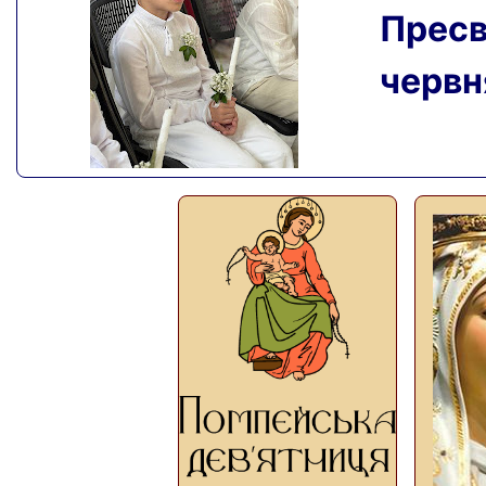
Пресвя
червня