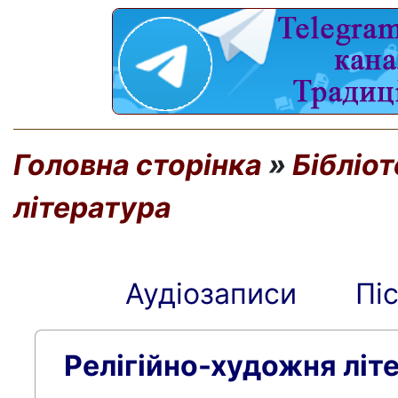
Головна сторінка
»
Бібліо
література
Аудіозаписи
Пі
Релігійно-художня літ