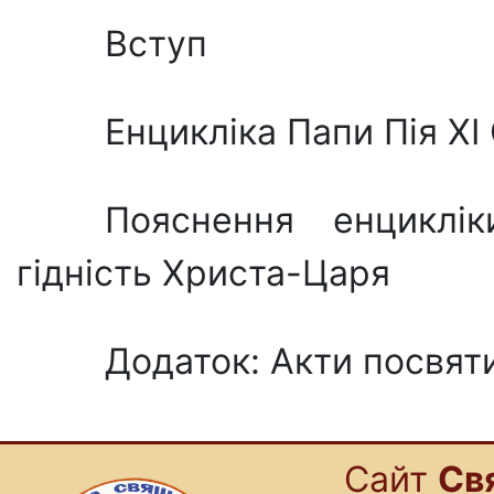
Вступ
Енцикліка Папи Пія ХІ
Пояснення енциклі
гідність Христа-Царя
Додаток: Акти посвят
Cайт
Св