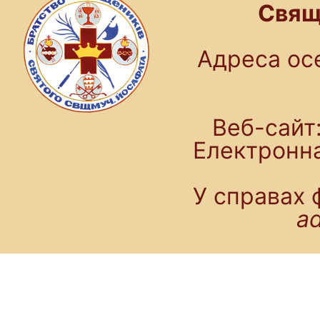
Свящ
Адреса осе
Веб-сайт:
Електронн
У справах 
a