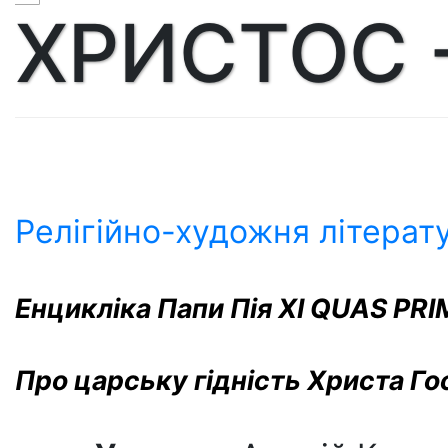
ХРИСТОС 
Релігійно-художня літерат
Енцикліка Папи Пія ХІ QUAS PR
Про царську гідність Христа Г