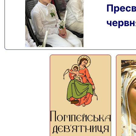
Пресвя
червня