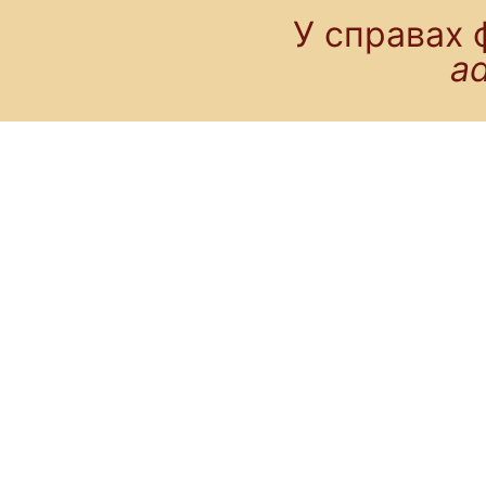
У справах 
a