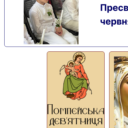
Пресвя
червня