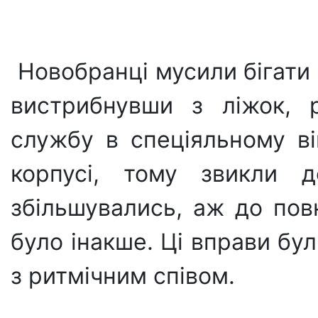
​ Новобранці мусили бігати
вистрибнувши з ліжок, р
службу в спеціяльному в
корпусі, тому звикли 
збільшувались, аж до повн
було інакше. Ці вправи бул
з ритмічним співом.