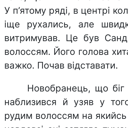
У п’ятому ряді, в центрі к
іще рухались, але швидк
витримував. Це був Санд
волоссям. Його голова хит
важко. Почав відставати.
Новобранець, що біг
наблизився й узяв у того
рудим волоссям на якийсь 