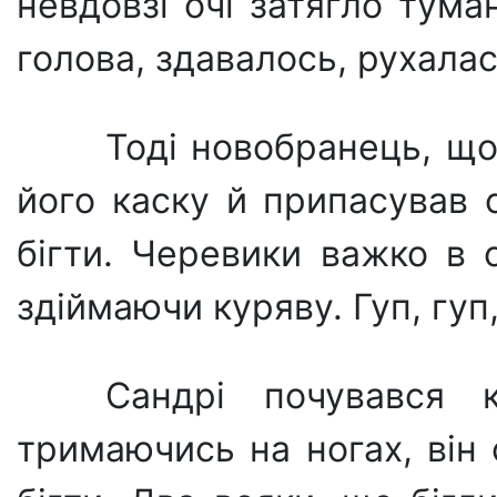
невдовзі очі затягло тума
голова, здавалось, рухалас
Тоді новобранець, що 
його каску й припасував с
бігти. Черевики важко в 
здіймаючи куряву. Гуп, гуп,
Сандрі почувався 
тримаючись на ногах, він 