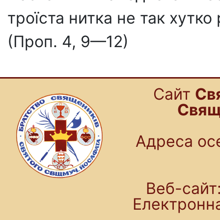
троїста нитка не так хутко
(Проп. 4, 9—12)
Cайт
Св
Свящ
Адреса осе
Веб-сайт:
Електронн