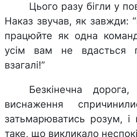
Цього разу бігли у п
Наказ звучав, як завжди: 
працюйте як одна команд
усім вам не вдасться п
взагалі!”
Безкінечна дорога,
виснаження спричини
затьмарюватись розум, і 
таке, що викликало неспокі