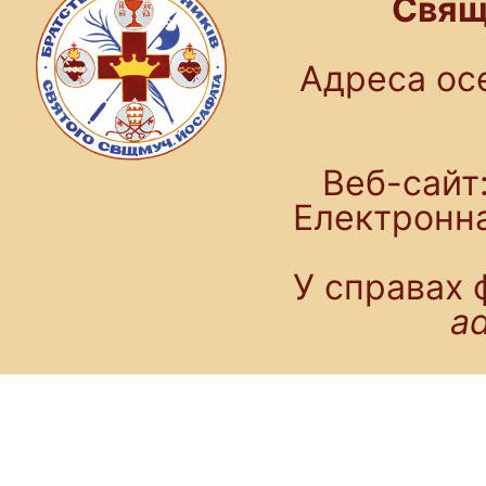
Свящ
Адреса осе
Веб-сайт:
Електронн
У справах 
a