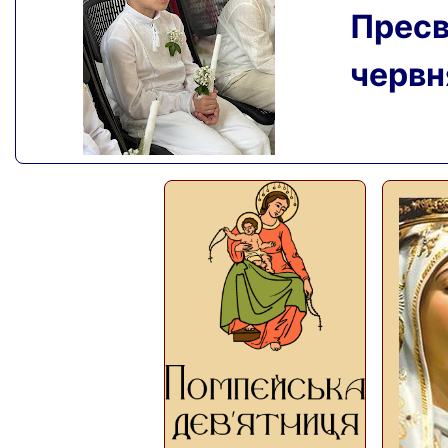
Пресвя
червня