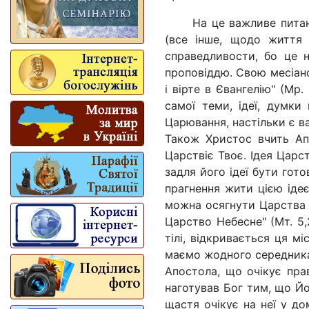
На це важливе питан
(все інше, щодо життя 
справедливости, бо це 
проповіддю. Свою месіанс
і вірте в Євангелію" (Мр.
самої теми, ідеї, думки
Царювання, настільки є в
Також Христос вчить Ап
Царствіє Твоє. Ідея Царс
задля його ідеї бути гот
прагнення жити цією ідеє
можна осягнути Царства 
Царство Небесне" (Мт. 5
тілі, відкривається ця м
маємо жодного середника
Апостола, що очікує пра
наготував Бог тим, що Йо
щастя очікує на неї у до