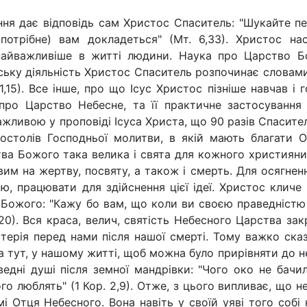
ня дає відповідь сам Христос Спаситель: "Шукайте п
потрібне) вам докладеться" (Мт. 6,33). Христос 
найважливіше в житті людини. Наука про Царство Б
ьку діяльність Христос Спаситель розпочинає словами
 1,15). Все інше, про що Ісус Христос пізніше навчав і
 про Царство Небесне, та її практичне застосуванн
ажливою у проповіді Ісуса Христа, що 90 разів Спасител
остолів Господньої молитви, в якій мають благати 
тва Божого така велика і свята для кожного християнин
овим на жертву, посвяту, а також і смерть. Для осягне
ю, працювати для здійснення цієї ідеї. Христос кличе
Божого: "Кажу бо вам, що коли ви своєю праведністю 
,20). Вся краса, велич, святість Небесного Царства з
істерія перед нами після нашої смерті. Тому важко ска
 тут, у нашому житті, щоб можна було прирівняти до н
ведні душі після земної мандрівки: "Чого око не бачи
го люблять" (1 Кор. 2,9). Отже, з цього випливає, що н
мі Отця Небесного. Вона навіть у своїй уяві того собі 