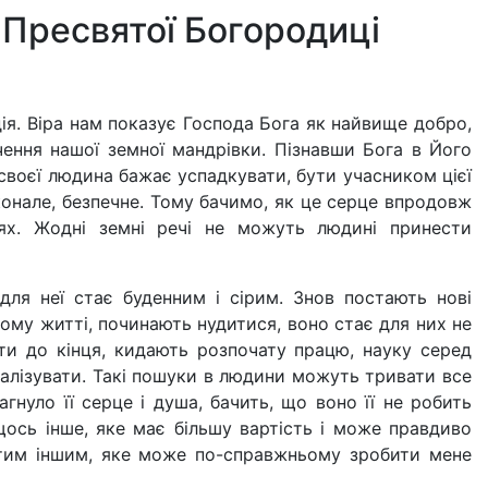
 Пресвятої Богородиці
дія. Віра нам показує Господа Бога як найвище добро,
чення нашої земної мандрівки. Пізнавши Бога в Його
и своєї людина бажає успадкувати, бути учасником цієї
конале, безпечне. Тому бачимо, як це серце впродовж
нях. Жодні земні речі не можуть людині принести
для неї стає буденним і сірим. Знов постають нові
ьому житті, починають нудитися, воно стає для них не
сти до кінця, кидають розпочату працю, науку серед
реалізувати. Такі пошуки в людини можуть тривати все
гнуло її серце і душа, бачить, що воно її не робить
ось інше, яке має більшу вартість і може правдиво
 тим іншим, яке може по-справжньому зробити мене