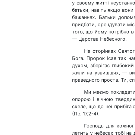
у своєму житті неустанно 
батьки, навіть якщо вони 
бажаннях. Батьки допома
придбати, орендувати місц
того, що йому потрібно в
— Царства Небесного.
На сторінках Святог
Бога. Пророк Ісая так на
духом, зберігає глибокий
жили на узвишшях, — вис
праведного проста. Ти, сп
Ми маємо покладати 
опорою і вічною твердин
скеле, що до неї прибігаю
(Пс. 17,2-4).
Господь для кожної 
летить у небесах тобі на 