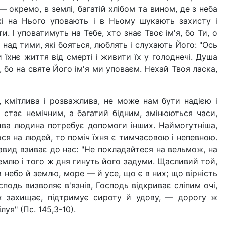
— окремо, в землі, багатій хлібом та вином, де з неба
які на Нього уповають і в Ньому шукають захисту і
 І уповатимуть на Тебе, хто знає Твоє ім'я, бо Ти, о
 над тими, які бояться, люблять і слухають Його: "Ось
їхнє життя від смерті і живити їх у голоднечі. Душа
бо на святе Його ім'я ми уповаєм. Нехай Твоя ласка,
, кмітлива і розважлива, не може нам бути надією і
 стає немічним, а багатий бідним, змінюються часи,
лива людина потребує допомоги інших. Наймогутніша,
ся на людей, то поміч їхня є тимчасовою і непевною.
Давид взиває до нас: "Не покладайтеся на вельмож, на
землю і того ж дня гинуть його задуми. Щасливий той,
 небо й землю, море — й усе, що є в них; що вірність
одь визволяє в'язнів, Господь відкриває сліпим очі,
х захищає, підтримує сироту й удову, — дорогу ж
луя" (Пс. 145,3-10).