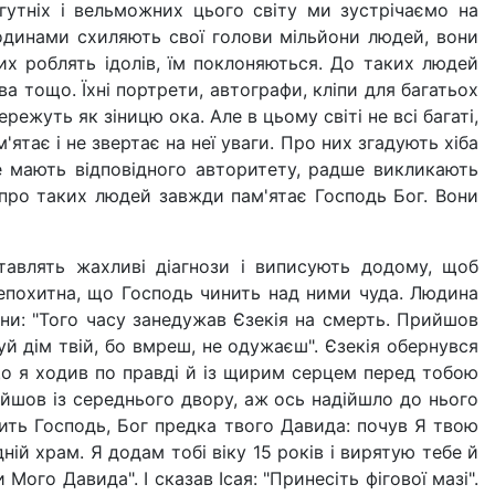
огутніх і вельможних цього світу ми зустрічаємо на
родинами схиляють свої голови мільйони людей, вони
их роблять ідолів, їм поклоняються. До таких людей
ва тощо. Їхні портрети, автографи, кліпи для багатьох
ежуть як зіницю ока. Але в цьому світі не всі багаті,
м'ятає і не звертає на неї уваги. Про них згадують хіба
не мають відповідного авторитету, радше викликають
е про таких людей завжди пам'ятає Господь Бог. Вони
тавлять жахливі діагнози і виписують додому, щоб
 непохитна, що Господь чинить над ними чуда. Людина
ани: "Того часу занедужав Єзекія на смерть. Прийшов
уй дім твій, бо вмреш, не одужаєш". Єзекія обернувся
що я ходив по правді й із щирим серцем перед тобою
вийшов із середнього двору, аж ось надійшло до нього
рить Господь, Бог предка твого Давида: почув Я твою
ній храм. Я додам тобі віку 15 років і вирятую тебе й
ого Давида". І сказав Ісая: "Принесіть фігової мазі".