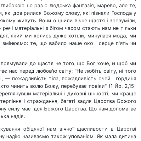
 глибокою не раз є людська фантазія, марево, але те,
, які довірилися Божому слову, які пізнали Господа у
 якому живуть. Вони оцінили вічне щастя і зрозуміли,
речі матеріальні з бігом часом стають нам не тільки
дяг, який ми колись дуже хотіли, минулася мода, ми
 змінюємо: те, що вабило наше око і серце п'ять чи
 прямували до щастя не того, що Бог хоче, й щоб ми
є нас перед любов'ю світу: "Не любіть світу, ні того
ті, — пожадливість тіла, пожадливість очей і гординя
 хто чинить волю Божу, перебуває повіки" (1 Йо. 2,15-
ереглянувши матеріальні і духовні цінності, ми краще
 терпіння і страждання, багаті задля Царства Божого
овну силу має ідея Божого Царства. Що нам допомагає
ька надія.
кування обіцяної нам вічної щасливости в Царстві
йну надію називаємо також упованієм. Як мала дитина