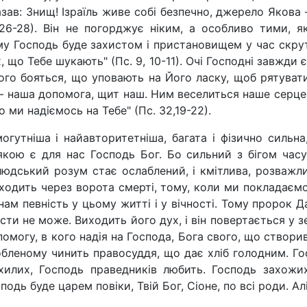
зав: Знищ! Ізраїль живе собі безпечно, джерело Якова 
 26-28). Він не погорджує ніким, а особливо тими, 
у Господь буде захистом і пристановищем у час скрути.
 що Тебе шукають" (Пс. 9, 10-11). Очі Господні завжди є
ого бояться, що уповають на Його ласку, щоб рятувати 
— наша допомога, щит наш. Ним веселиться наше серце, 
о ми надіємось на Тебе" (Пс. 32,19-22).
гутніша і найавторитетніша, багата і фізично сильна
якою є для нас Господь Бог. Бо сильний з бігом часу
 людський розум стає ослаблений, і кмітлива, розваж
одить через ворота смерті, тому, коли ми покладаємо
нам певність у цьому житті і у вічності. Тому пророк 
асти не може. Виходить його дух, і він повертається у 
омогу, в кого надія на Господа, Бога свого, що створив
бленому чинить правосуддя, що дає хліб голодним. Госп
хилих, Господь праведників любить. Господь захожи
одь буде царем повіки, Твій Бог, Сіоне, по всі роди. Алі