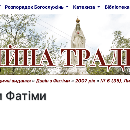
ї
Розпорядок Богослужінь
Катехиза
Бібліотек
ичні видання
»
Дзвін з Фатіми
»
2007 рік
»
№ 6 (35), Л
м Фатіми