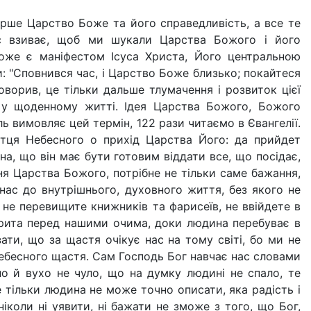
ерше Царство Боже та його справедливість, а все те
нас взиває, щоб ми шукали Царства Божого і його
оже є маніфестом Ісуса Христа, Його центральною
: "Сповнився час, і Царство Боже близько; покайтеся
 говорив, це тільки дальше тлумачення і розвиток цієї
я у щоденному житті. Ідея Царства Божого, Божого
ь вимовляє цей термін, 122 рази читаємо в Євангелії.
Отця Небесного о прихід Царства Його: да прийдет
а, що він має бути готовим віддати все, що посідає,
ння Царства Божого, потрібне не тільки саме бажання,
 нас до внутрішнього, духовного життя, без якого не
не перевищите книжників та фарисеїв, не ввійдете в
акрита перед нашими очима, доки людина перебуває в
зати, що за щастя очікує нас на тому світі, бо ми не
ебесного щастя. Сам Господь Бог навчає нас словами
ло й вухо не чуло, що на думку людині не спало, те
е тільки людина не може точно описати, яка радість і
ніколи ні уявити, ні бажати не зможе з того, що Бог,