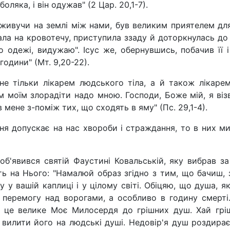
оляка, і він одужав" (2 Цар. 20,1-7).
живучи на землі між нами, був великим приятелем для 
ла на кровотечу, приступила ззаду й доторкнулась до 
одежі, видужаю". Ісус же, обернувшись, побачив її і 
години" (Мт. 9,20-22).
не тільки лікарем людського тіла, а й також лікаре
м моїм злорадіти надо мною. Господи, Боже мій, я візва
мене з-поміж тих, що сходять в яму" (Пс. 29,1-4).
ня допускає на нас хвороби і страждання, то в них м
 об'явився святій Фаустині Ковальській, яку вибрав 
ь на Нього: "Намалюй образ згідно з тим, що бачиш, 
 у вашій каплиці і у цілому світі. Обіцяю, що душа, я
, перемогу над ворогами, а особливо в годину смерті.
 це велике Моє Милосердя до грішних душ. Хай гріш
 вилити його на людські душі. Недовір'я душ роздирає