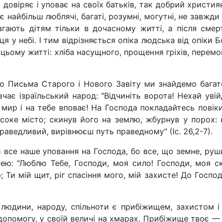
довіряє і уповає на своїх батьків, так добрий христия
є найбільш люблячі, багаті, розумні, могутні, не завжди
гають дітям тільки в дочасному житті, а після сме
я у небі. І тим відрізняється опіка людська від опіки 
 цьому житті: хліба насущного, прощення гріхів, перем
о Письма Старого і Нового Завіту ми знайдемо багато
вчає ізраїльський народ: "Відчиніть ворота! Нехай у
 мир і на тебе вповає! На Господа покладайтесь повіки
оке місто; скинув його на землю, жбурнув у порох: 
раведливий, вирівнюєш путь праведному" (Іс. 26,2-7).
все наше уповання на Господа, бо все, що земне, руши
ею: "Люблю Тебе, Господи, моя сило! Господи, моя ск
; Ти мій щит, ріг спасіння мого, мій захисте! До Господа
людини, народу, спільноти є прибіжищем, захистом і
допомогу, у своїй величі на хмарах. Прибіжище твоє — 