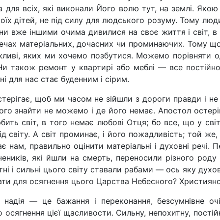
 для всіх, які виконали Його волю тут, на землі. Якою
оїх дітей, не під силу для людського розуму. Тому люди
вони вже іншими очима дивилися на своє життя і світ, в
ечах матеріальних, дочасних чи проминаючих. Тому що 
яжливі, яких ми хочемо позбутися. Можемо порівняти о
Чи також ремонт у квартирі або меблі — все постійно
ні для нас стає буденним і сірим.
терігає, щоб ми часом не зійшли з дороги правди і не
ого знайти не можемо і де його немає. Апостол остеріга
юбить світ, в того немає любові Отця; бо все, що у сві
ід світу. А світ проминає, і його пожадливість; той же,
є нам, правильно оцінити матеріальні і духовні речі. П
еників, які йшли на смерть, переносили різного роду
ні і сильні цього світу ставали рабами — ось яку дух
вати для осягнення цього Царства Небесного? Християнс
 надія — це бажання і переконання, безсумнівне очі
 осягнення цієї щасливости. Сильну, непохитну, пості