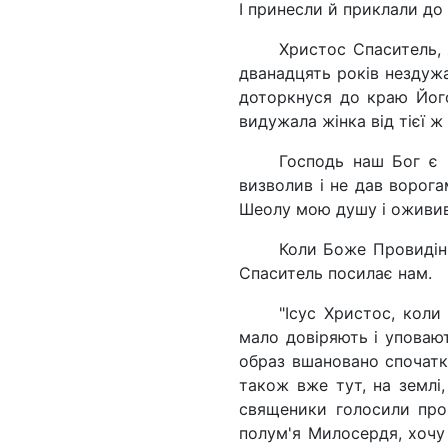
І принесли й приклали до б
Христос Спаситель, 
дванадцять років нездужа
доторкнуся до краю Його 
видужала жінка від тієї ж 
Господь наш Бог є 
визволив і не дав ворога
Шеолу мою душу і оживив 
Коли Боже Провидін
Спаситель посилає нам.
"Ісус Христос, коли
мало довіряють і уповают
образ вшановано спочатку
також вже тут, на землі
священики голосили про
полум'я Милосердя, хочу