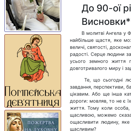
До 90-ої р
Висновки*
В молитві Ангела у 
найбільше щастя, яке мо
величі, святості, доскона
радості. Серце людини за
усього земного життя п
довготривалого миру і за
Те, що сьогодні лю
завдання, перспективи, б
цікавим. Або ще інша ка
дороги: мовляв, то не є 
життя. Тому коли особа, 
щасливою, можемо сказат
ощасливити людину, яке 
щасливим?