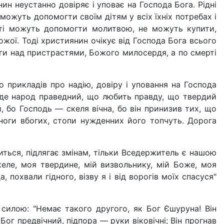
нин неустанно довіряє і уповає на Господа Бога. Рідні
 можуть допомогти своїм дітям у всіх їхніх потребах і
рті можуть допомогти молитвою, не можуть купити,
Божої. Тоді християнин очікує від Господа Бога всього
оги над пристрастями, Божого милосердя, а по смерті
 прикладів про надію, довіру і уповання на Господа
війде народ праведний, що любить правду, що твердий
, бо Господь — скеля вічна, бо він принизив тих, що
ноги вбогих, стопи нужденних його топчуть. Дорога
ться, підлягає змінам, тільки Вседержитель є нашою
еле, моя твердине, мій визвольнику, мій Боже, моя
, похвали гідного, візву я і від ворогів моїх спасуся"
 силою: "Немає такого другого, як Бог Єшуруна! Він
Бог предвічний, підпора — руки віковічні; Він прогнав