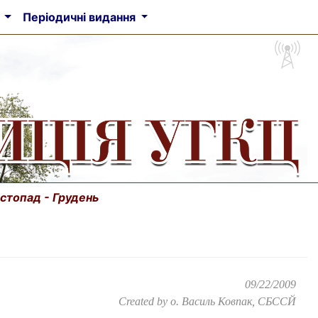
а
Періодичні видання
истопад - Грудень
09/22/2009
Created by
о. Василь Ковпак, СБССЙ