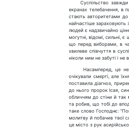
Суспільство завжди 
екранах телебачення, в 
стають авторитетами до 
найчастіше зараховують зі
людей є надзвичайно цінни
могутні, відомі, сильні, є
що перед виборами, в ча
хвилеве співчуття в сусп
ніколи ним не забуті і не 
Насамперед, це нем
очікували смерті, але їх
поставила діагноз, прире
до нього пророк Ісая, си
обличчям до стіни й так
та робив, що тобі до впо
таке слово Господнє: "По
молитву й побачив твої сл
це місто з рук асирійсько