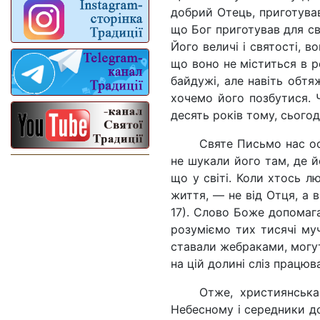
добрий Отець, приготував
що Бог приготував для св
Його величі і святості, 
що воно не міститься в р
байдужі, але навіть обт
хочемо його позбутися. 
десять років тому, сьогод
Святе Письмо нас ос
не шукали його там, де й
що у світі. Коли хтось л
життя, — не від Отця, а в
17). Слово Боже допомага
розуміємо тих тисячі муч
ставали жебраками, могут
на цій долині сліз працю
Отже, християнська
Небесному і середники до