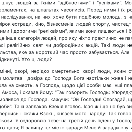
цінує людей за їхніми "здібностями" і "успіхами". М
парламентах, на шпальтах часописів. Перед ними і їх 
наслідування, на них хоче бути подібною молодь, з н
рок естради, кіно, бізнесменів, людей спорту, мистецт
ми і дорогими "реліквіями", якими вони пишаються і бер
 ще інша категорія людей, про яку ніхто практично не па
сі релігійних свят чи добродійних акцій. Такі люди 
ільства, яке за короткий час просто забувається. Ал
відкинуті. Хто ці люди?
ічні, хворі, нерідко смертельно хворі люди, яким с
ня молитва і довіра до Господа Бога настільки жива і
кла на смерть, а Господь, щодо цієї особи має інші пл
н Амоса, і сказав йому: "Так говорить Господь: Упорядк
 молився до Господа, кажучи: "Ой Господи! Спогадай, 
доби". Та й заплакав Єзекія вголос. Ісая ж іще не був 
вернись і скажи Єзекії, князеві мого народу: Так гово
ьози. Я оздоровлю тебе: на третій день підеш у Господ
го царя; Я захищу це місто заради Мене й заради слуги М