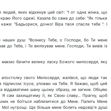
людей, яких відкинув цей світ: "І от одна жінка, що
краю Його одежі. Казала бо сама до себе: "Як тільки
каже: "Бадьорися, дочко! Віра твоя спасла тебе ". І
м наших душ: "Вознесу Тебе, о Господи, бо Ти мене
в до Тебе, і Ти вилікував мене. Господи, Ти вивів із
и маємо бачити велику ласку Божого милосердя, яку
за апостолку свого Милосердя, жалівся, що люди так
з підписом: Ісусе, уповаю на Тебе. Я бажаю, щоб цей
ка віддаватиме шану цьому образу, не загине. Обіцяю
 Я сам захищатиму її, як Свою славу... Прагну, щоб
ник не боїться наблизитися до Мене. Палить Мене
 Мої нутрощі. Ще більше мене болить недовір'я душі