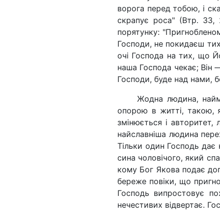
ворога перед тобою, і ска
скрапує роса" (Втр. 33,
порятунку: "Пригнобленом
Господи, не покидаєш тих,
очі Господа на тих, що Й
наша Господа чекає; Він 
Господи, буде над нами, б
Жодна людина, наймо
опорою в житті, такою, 
змінюється і авторитет,
найславніша людина перех
Тільки один Господь дає 
сина чоловічого, який сп
кому Бог Якова подає доп
береже повіки, що пригно
Господь випростовує по
нечестивих відвертає. Госп