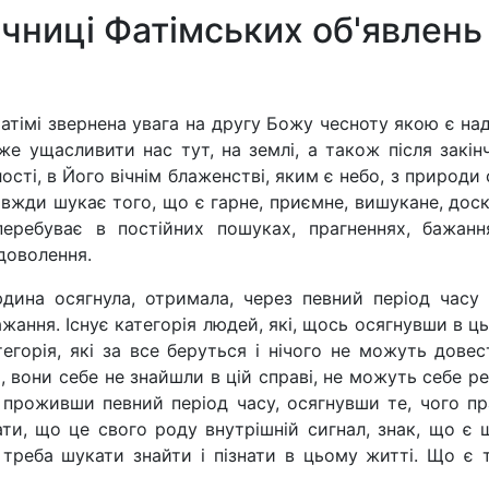
ічниці Фатімських об'явлень
Фатімі звернена увага на другу Божу чесноту якою є на
же ущасливити нас тут, на землі, а також після закін
лості, в Його вічнім блаженстві, яким є небо, з природ
вжди шукає того, що є гарне, приємне, вишукане, дос
еребуває в постійних пошуках, прагненнях, бажан
доволення.
дина осягнула, отримала, через певний період часу 
ажання. Існує категорія людей, які, щось осягнувши в ц
тегорія, які за все беруться і нічого не можуть дове
їх, вони себе не знайшли в цій справі, не можуть себе 
проживши певний період часу, осягнувши те, чого пра
и, що це свого роду внутрішній сигнал, знак, що є щ
треба шукати знайти і пізнати в цьому житті. Що є