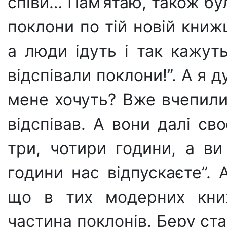
співи… Пам’ятаю, також бул
поклони по тій новій книж
а люди ідуть і так кажуть
відспівали поклони!”. А я 
мене хочуть? Вже вчепили
відспівав. А вони далі сво
три, чотири години, а ви
години нас відпускаєте”. 
що в тих модерних книж
частина поклонів. Беру ст