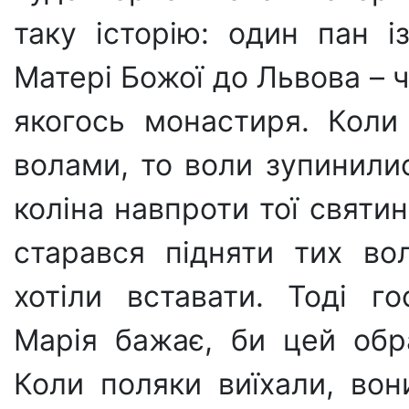
таку історію: один пан і
Матері Божої до Львова – ч
якогось монастиря. Коли
волами, то воли зупинилис
коліна навпроти тої святин
старався підняти тих вол
хотіли вставати. Тоді г
Марія бажає, би цей обра
Коли поляки виїхали, вон