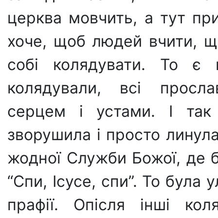
церква мовчить, а тут пр
хоче, щоб людей вчити, щ
собі колядувати. То є 
колядували, всі просл
серцем і устами. І так
зворушила і просто линул
жодної Служби Божої, де б
“Спи, Ісусе, спи”. То була
прафії. Опісля інші кол