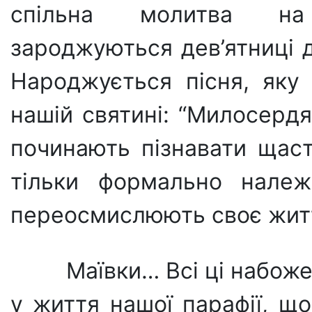
спільна молитва на
зароджуються дев’ятниці 
Народжується пісня, яку
нашій святині: “Милосерд
починають пізнавати щаст
тільки формально належ
переосмислюють своє жит
Маївки… Всі ці набож
у життя нашої парафії, щ