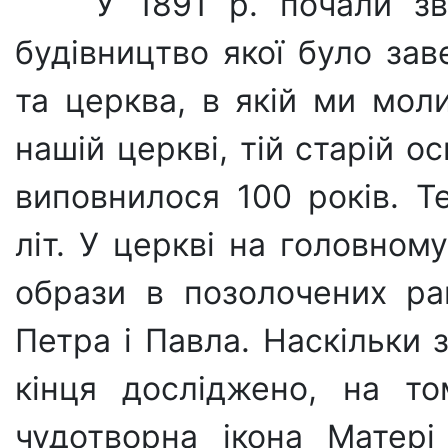
У 1891 р. почали з
будівництво якої було за
та церква, в якій ми мол
нашій церкві, тій старій ос
виповнилося 100 років. Т
літ. У церкві на головном
образи в позолочених ра
Петра і Павла. Наскільки 
кінця досліджено, на то
чудотворна ікона Матері