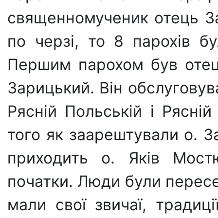
священномученик отець З
по черзі, то 8 парохів б
Першим парохом був отец
Зарицький. Він обслуговува
Рясній Польській і Рясній 
того як заарештували о. З
приходить о. Яків Мост
початки. Люди були пересе
мали свої звичаї, традиці