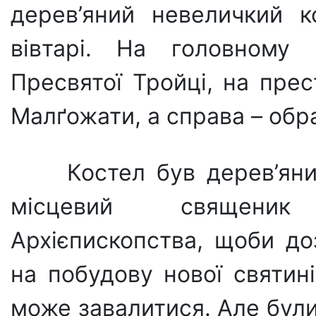
дерев’яний невеличкий к
вівтарі. На головному 
Пресвятої Тройці, на прес
Малґожати, а справа – обр
Костел був дерев’ян
місцевий священи
Архієпископства, щоби до
на побудову нової святин
може завалитися. Але були 