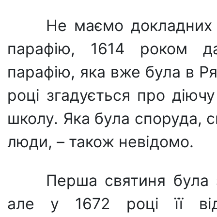
Не маємо докладних
парафію, 1614 роком да
парафію, яка вже була в Ря
році згадується про діючу
школу. Яка була споруда, с
люди, – також невідомо.
Перша святиня була 
але у 1672 році її ві