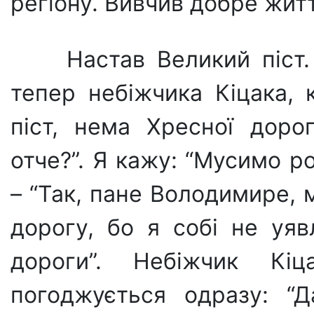
регіону. Вивчив добре житт
Настав Великий піст
тепер небіжчика Кіцака, 
піст, нема Хресної дорог
отче?”. Я кажу: “Мусимо ро
– “Так, пане Володимире,
дорогу, бо я собі не уяв
дороги”. Небіжчик Кі
погоджується одразу: “Д