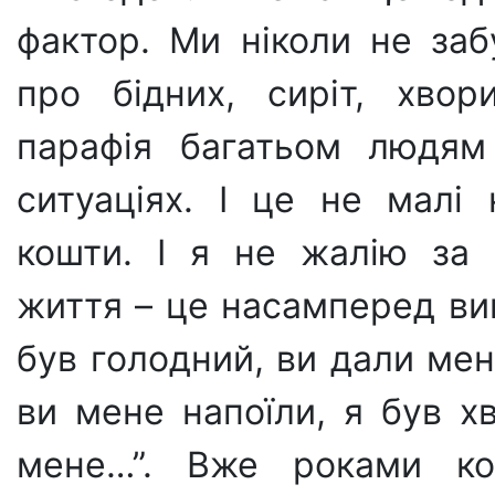
фактор. Ми ніколи не заб
про бідних, сиріт, хвор
парафія багатьом людям
ситуаціях. І це не малі 
кошти. І я не жалію за 
життя – це насамперед вик
був голодний, ви дали мені
ви мене напоїли, я був х
мене…”. Вже роками ко