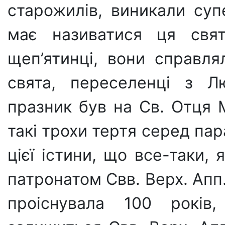
старожилів, виникали суп
має називатися ця свят
щеп’ятинці, вони справля
свята, переселенці з Л
празник був на Св. Отця М
такі трохи тертя серед па
цієї істини, що все-таки,
патронатом Свв. Верх. Апп.
проіснувала 100 років