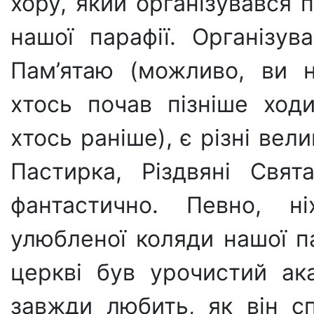
хору, який організувався 
нашої парафії. Організув
Пам’ятаю (можливо, ви н
хтось почав пізніше ход
хтось раніше), є різні вел
Пастирка, Різдвяні Свя
фантастично. Певно, н
улюбленої коляди нашої п
церкві був урочистий ак
завжди любить, як він сп