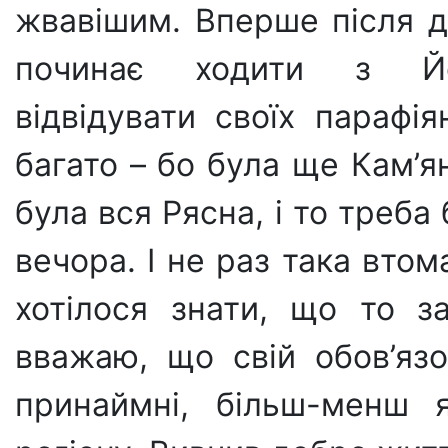
жвавішим. Вперше після д
починає ходити з Йо
відвідувати своїх парафі
багато – бо була ще Кам’ян
була вся Рясна, і то треба
вечора. І не раз така втом
хотілося знати, що то з
вважаю, що свій обов’яз
принаймні, більш-менш 