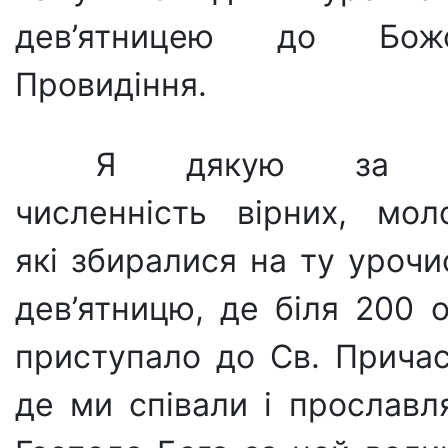
дев’ятницею до Бож
Провидіння.
Я дякую за 
численність вірних, моло
які збиралися на ту урочи
дев’ятницю, де біля 200 о
приступало до Св. Причас
де ми співали і прославл