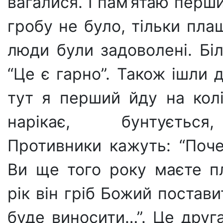
вагалися. І пам’ятаю перши
гробу не було, тільки пл
люди були задоволені. Бі
“Це є гарно”. Також ішли 
тут я перший йду на колі
нарікає, бунтується
Противники кажуть: “Поче
Ви ще того року маєте п
рік він гріб Божий постав
буде виносити…”. Це друг