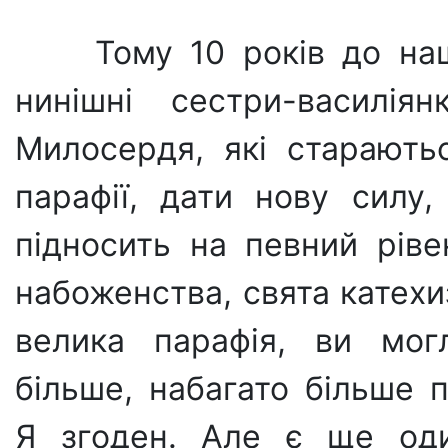
Тому 10 років до на
нинішні сестри-василіян
Милосердя, які старають
парафії, дати нову силу,
підносить на певний ріве
набоженства, свята катехи
велика парафія, ви мог
більше, набагато більше 
Я згоден. Але є ще оди