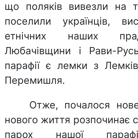
що поляків вивезли на т
поселили українців, ви
етнічних наших прад
Любачівщини і Рави-Русь
парафії є лемки з Лемків
Перемишля.
Отже, почалося нове
нового життя розпочинає с
парох нашої параф