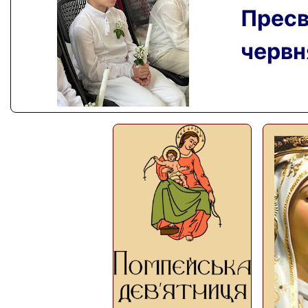
Пресвя
червня