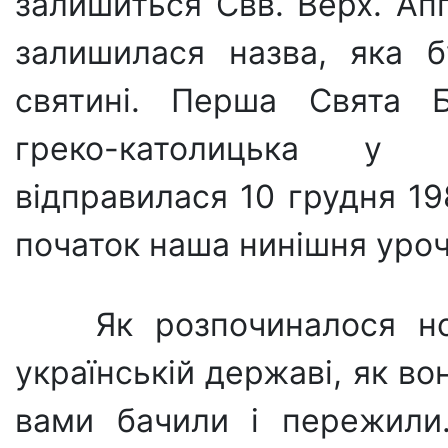
залишиться Свв. Верх. Апп
залишилася назва, яка б
святині. Перша Свята Б
греко-католицька у 
відправилася 10 грудня 198
початок наша нинішня уроч
Як розпочиналося н
українській державі, як во
вами бачили і пережили.