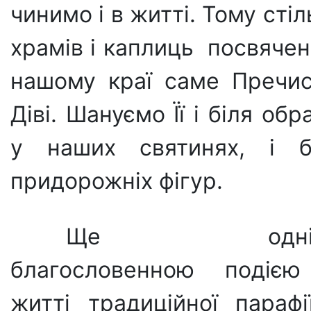
чинимо і в житті. Тому стіл
храмів і каплиць посвячен
нашому краї саме Пречис
Діві. Шануємо Її і біля обр
у наших святинях, і б
придорожніх фігур.
Ще одні
благословенною подіє
житті традиційної парафі