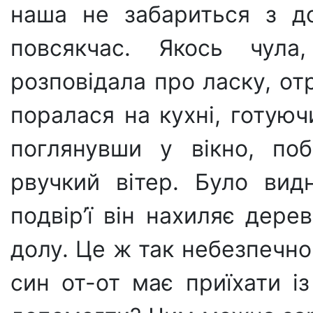
наша не забариться з д
повсякчас. Якось чул
розповідала про ласку, от
поралася на кухні, готую
поглянувши у вікно, поб
рвучкий вітер. Було вид
подвір’ї він нахиляє дере
долу. Це ж так небезпечно
син от-от має приїхати із