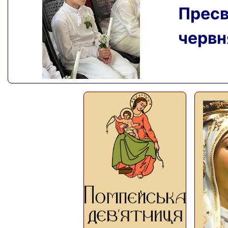
Пресвя
червня