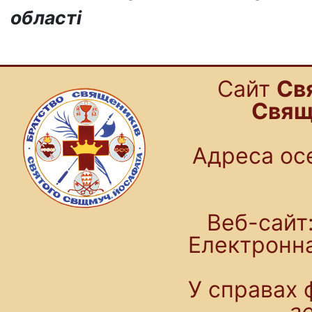
області
Cайт
Св
Свящ
Адреса осе
Веб-сайт:
Електронн
У справах 
a