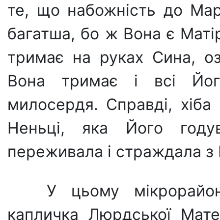
те, що набожність до Марі
багатша, бо ж Вона є Матір
тримає на руках Сина, о
Вона тримає і всі Йо
милосердя. Справді, хіба 
Неньці, яка Його годув
переживала і страждала з
У цьому мікрорайо
капличка Люрдської Мате