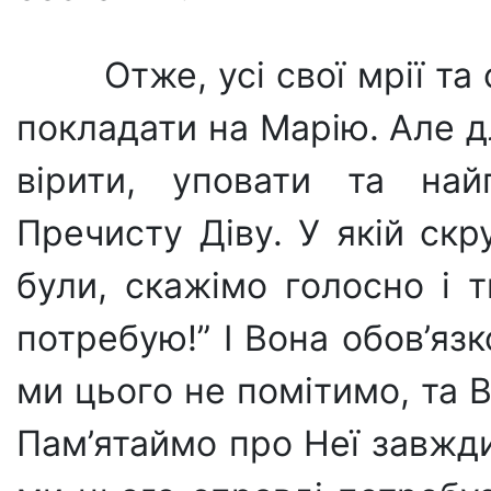
Отже, усі свої мрії т
покладати на Марію. Але д
вірити, уповати та най
Пречисту Діву. У якій скр
були, скажімо голосно і т
потребую!” І Вона обов’яз
ми цього не помітимо, та 
Пам’ятаймо про Неї завжди