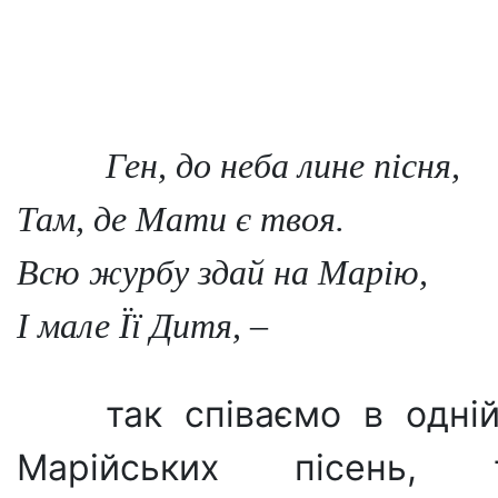
Ген, до неба лине пісня,
Там, де Мати є твоя.
Всю журбу здай на Марію,
І мале Її Дитя, –
так співаємо в одній
Ма­рійських пісень, 