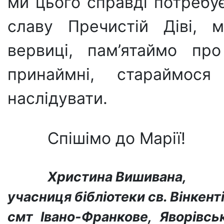
ми цього справді потребує
славу Пречистій Діві, 
вервиці, пам’ятаймо про
принаймні, стараймос
наслідувати.
Спішімо до Марії!
Христина Вишивана,
учасниця бібліотеки св. Вінкент
смт Івано-Франкове, Яворівськ