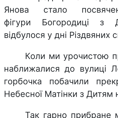
Янова стало посвяче
фігури Богородиці з Д
відбулося у дні Різдвяних с
Коли ми урочистою п
наближалися до вулиці Ле
горбочка побачили прек
Небесної Матінки з Дитям 
Так гарно прибране м