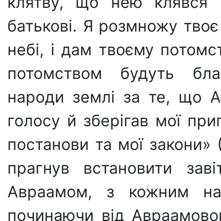
клятву, що нею клявся 
батькові. Я розмножу твоє
небі, і дам твоєму потомст
потомством будуть бла
народи землі за те, що 
голосу й зберігав мої прип
постанови та мої закони» (
прагнув встановити заві
Авраамом, з кожним нас
починаючи від Авраамовог