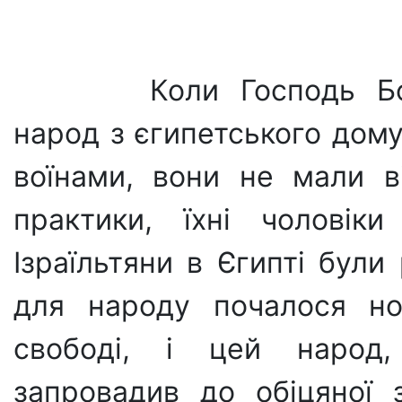
Коли Господь Бог 
народ з єгипетського дому
воїнами, вони не мали ві
практики, їхні чоловік
Ізраїльтяни в Єгипті були
для народу почалося но
свободі, і цей народ
запровадив до обіцяної 