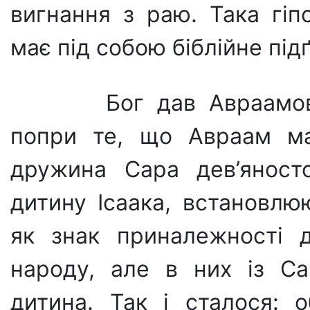
вигнання з раю. Така гіп
має під собою біблійне під
Бог дав Авраамові
попри те, що Авраам ма
дружина Сара дев’яносто
дитину Ісаака, встановлю
як знак приналежності 
народу, але в них із С
дитина. Так і сталося: о