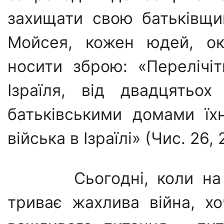
захищати свою батьківщин
Мойсея, кожен юдей, окр
носити зброю: «Перелічі
Ізраїля, від двадцятьох
батьківськими домами їхн
війська в Ізраїлі» (Чис. 26, 2
Сьогодні, коли на у
триває жахлива війна, хо