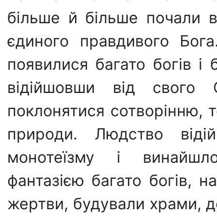
більше й більше почали в
єдиного правдивого Бога
появилися багато богів і 
відійшовши від свого С
поклонятися сотворінню, 
природи. Людство відій
монотеїзму і винайшл
фантазією багато богів, н
жертви, будували храми, де