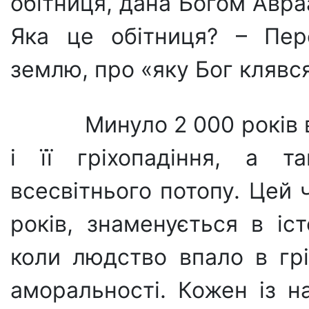
обітниця, дана Богом Авраа
Яка це обітниця? – Пер
землю, про «яку Бог клявся
Минуло 2 000 років 
і її гріхопадіння, а т
всесвітнього потопу. Цей 
років, знаменується в іст
коли людство впало в грі
аморальності. Кожен із н