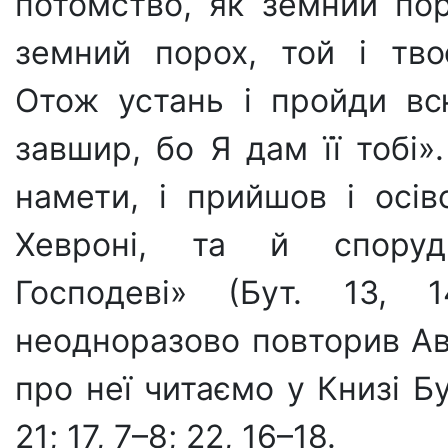
потомство, як земний пор
земний порох, той і тво
Отож устань і пройди вс
завшир, бо Я дам її тобі»
намети, і прийшов і осі
Хевроні, та й спору
Господеві» (Бут. 13, 1
неодноразово повторив Ав
про неї читаємо у Книзі Бу
21; 17, 7–8; 22, 16–18.