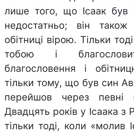
лише того, що Ісаак був
недостатньо; він також
обітниці вірою. Тільки тод
тобою і благослов
благословення і обітни
тільки тому, що був син А
перейшов через певні в
Двадцять років у Ісаака з 
тільки тоді, коли «молив 