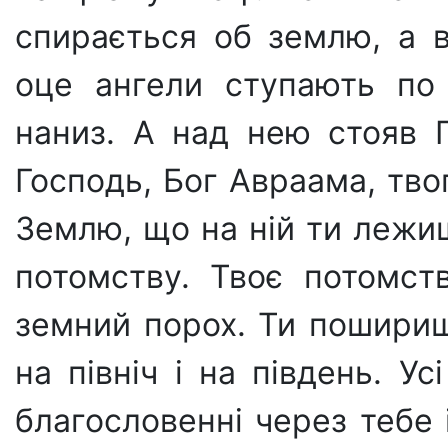
спирається об землю, а в
оце ангели ступають по 
наниз. А над нею стояв Г
Господь, Бог Авраама, твог
Землю, що на ній ти лежиш
потомству. Твоє потомст
земний порох. Ти поширишс
на північ і на південь. У
благословенні через тебе 