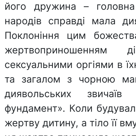
його дружина – головна 
народів справді мала ди
Поклоніння цим божеств
жертвоприношенням д
сексуальними оргіями в їх
та загалом з чорною маг
диявольських звичаї
фундамент». Коли будувал
жертву дитину, а тіло її в