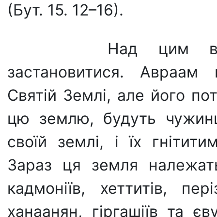
(Бут. 15. 12–16).
Над цим варт
застановитися. Авраам 
Святій Землі, але його п
цю землю, будуть чужин
своїй землі, і їх гнітити
Зараз ця земля належать 
кадмоніїв, хеттитів, пері
ханаанян, гіргашіїв та єву