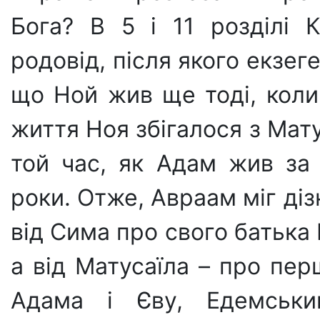
Бога? В 5 і 11 розділі 
родовід, після якого екзег
що Ной жив ще тоді, коли
життя Ноя збігалося з Мату
той час, як Адам жив за
роки. Отже, Авраам міг ді
від Сима про свого батька 
а від Матусаїла – про пе
Адама і Єву, Едемський