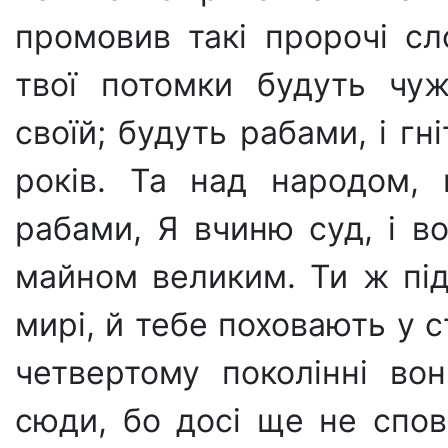
промовив такі пророчі сл
твої потомки будуть чу
своїй; будуть рабами, і гн
років. Та над народом, 
рабами, Я вчиню суд, і во
майном великим. Ти ж під
мирі, й тебе поховають у с
четвертому поколінні во
сюди, бо досі ще не спов