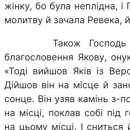
жінку, бо була неплідна, і
молитву й зачала Ревека, й
Також Господь Б
благословення Якову, ону
«Тоді вийшов Яків із Верс
Дійшов він на місце й зан
сонце. Він узяв камінь з-п
на місці, поклав собі під 
на цьому місці. І сниться