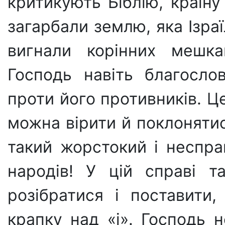
критикують Біблію, країну
загарбали землю, яка Ізра
вигнали корінних мешка
Господь навіть благослов
проти його противників. Ц
можна вірити й поклонятис
такий жорстокий і неспр
народів! У цій справі т
розібратися і поставити,
крапку над «і». Господь н