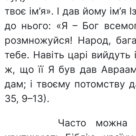
твоє ім’я». І дав йому ім’я 
до нього: «Я – Бог всемог
розмножуйся! Народ, бага
тебе. Навіть царі вийдуть 
ж, що її Я був дав Авраамо
дам; і твоєму потомству 
35, 9–13).
Часто можна зус