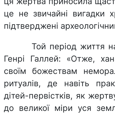
ця жертва приносила щастя
це не звичайні вигадки х
підтверджені археологічн
Той період життя на
Генрі Галлей: «Отже, ха
своїм божествам немора
ритуалів, де навіть пра
дітей-первістків, як жерт
до великої міри уся зем