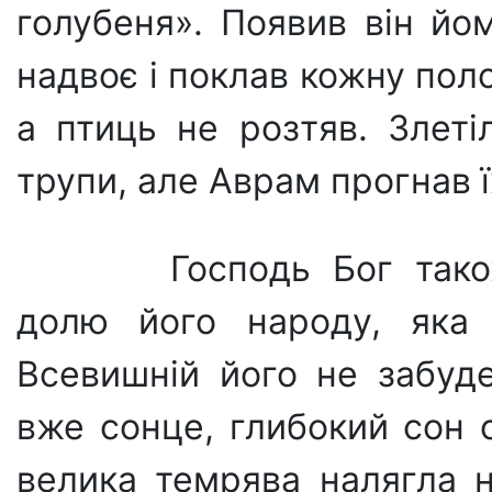
голубеня». Появив він йо
надвоє і поклав кожну пол
а птиць не розтяв. Злеті
трупи, але Аврам прогнав їх»
Господь Бог також
долю його народу, яка 
Всевишній його не забуде
вже сонце, глибокий сон 
велика темрява налягла 