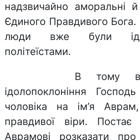
надзвичайно аморальні й
Єдиного Правдивого Бога.
люди вже були ідол
політеїстами.
В тому вавил
ідолопоклоніння Господ
чоловіка на ім’я Аврам
правдивої віри. Постає
Аврамові розказати про