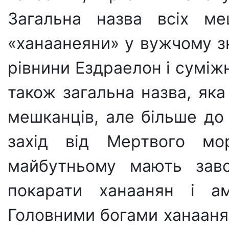
Загальна назва всіх ме
«ханаанеяни» у вужчому з
рівнини Ездраелон і суміж
також загальна назва, яка
мешканців, але більше до
захід від Мертвого мо
майбутньому мають за
покарати ханаанян і амо
Головними богами ханаанян