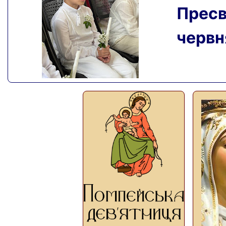
Пресвя
червня