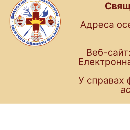
Свящ
Адреса осе
Веб-сайт:
Електронн
У справах 
a