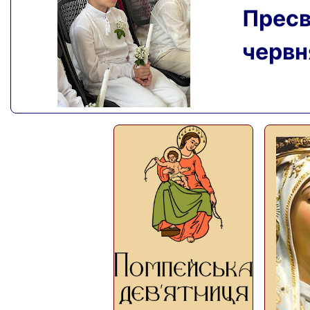
Пресвя
червня