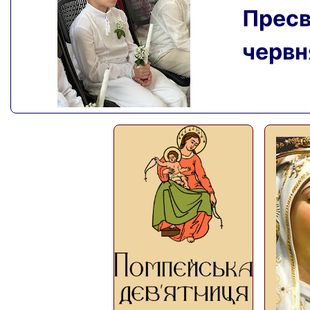
Пресвя
червня