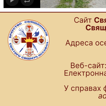
Cайт
Св
Свящ
Адреса осе
Веб-сайт:
Електронн
У справах 
a