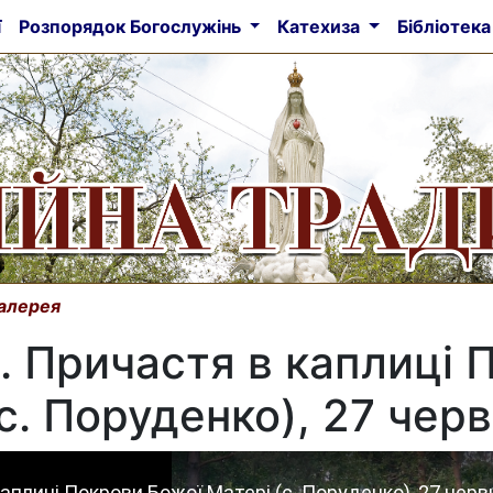
ї
Розпорядок Богослужінь
Катехиза
Бібліотек
алерея
 Причастя в каплиці 
с. Поруденко), 27 черв
плиці Покрови Божої Матері (с. Поруденко), 27 червн