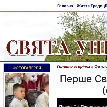
Головна
Життя Традиці
Головна сторінка
»
Фотог
ФОТОГАЛЕРЕЯ
Перше Св.
(
Перше Св. Причастя в ка