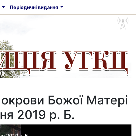
а
Періодичні видання
Покрови Божої Матері
ня 2019 р. Б.
я 2019 р. Б.