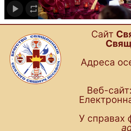
Cайт
Св
Свящ
Адреса осе
Веб-сайт:
Електронн
У справах 
a