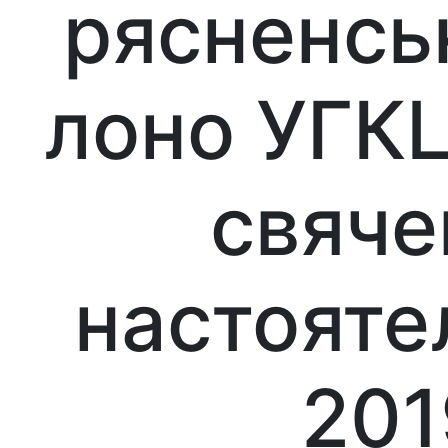
рясненськ
лоно УГКЦ
свяче
настояте
201