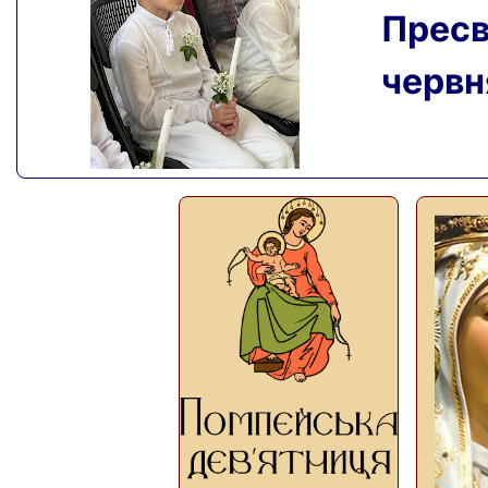
Пресвя
червня