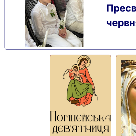
Пресвя
червня