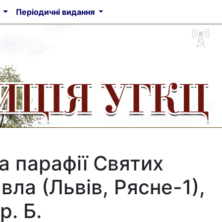
а
Періодичні видання
а парафії Святих
вла (Львів, Рясне-1),
р. Б.