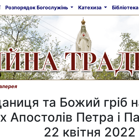
ї
Розпорядок Богослужінь
Катехиза
Бібліотек
алерея
аниця та Божий гріб н
 Апостолів Петра і Па
22 квітня 2022 