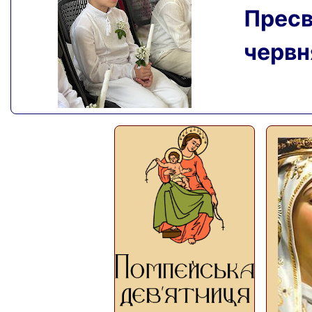
Пресвя
червня