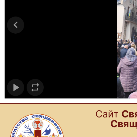
Cайт
Св
Свящ