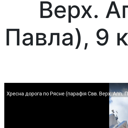
Верх. А
Павла), 9 
Хресна дорога по Рясне (парафія Свв. Верх. Апп. Пет