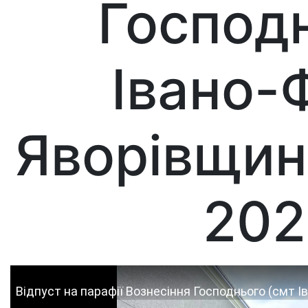
Господн
Івано-
Яворівщина
202
Відпуст на парафії Вознесіння Господнього (смт Ів