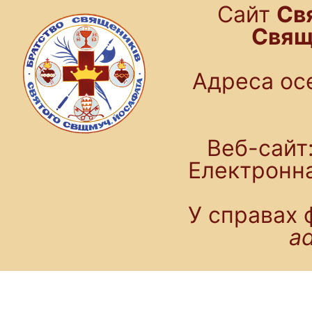
Cайт
Св
Свящ
Адреса осе
Веб-сайт:
Електронн
У справах 
a