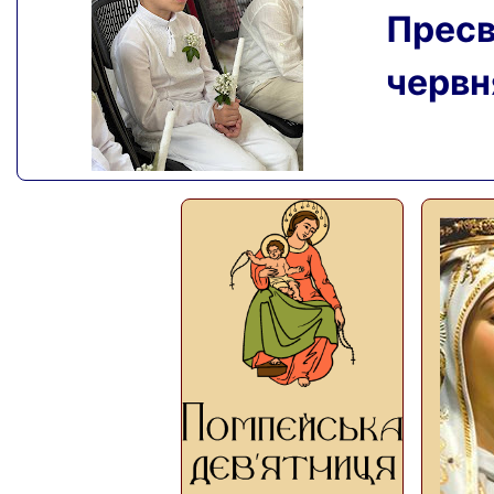
Пресвя
червня