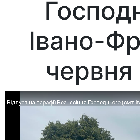
Господн
Івано-Фр
червня 
Відпуст на парафії Вознесіння Господнього (смт Ів