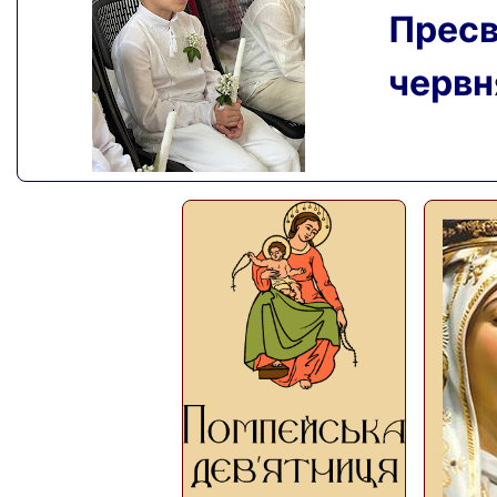
Пресвя
червня