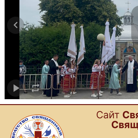
Cайт
Св
Свящ