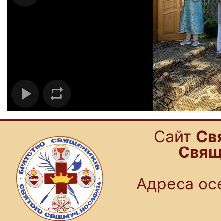
Cайт
Св
Свящ
Адреса осе