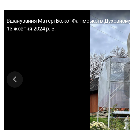
Вшанування Матері Божої Фатімської в Духовному ц
13 жовтня 2024 р. Б.