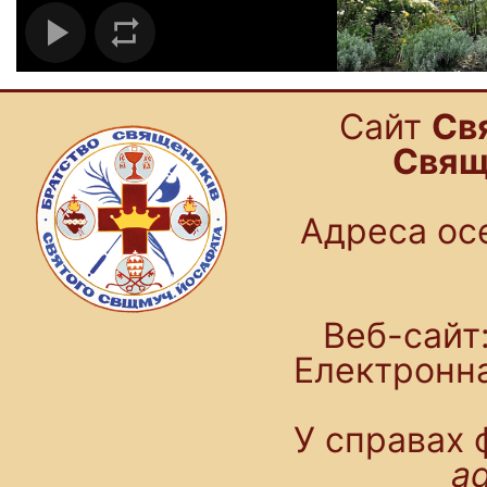
Cайт
Св
Свящ
Адреса осе
Веб-сайт:
Електронн
У справах 
a