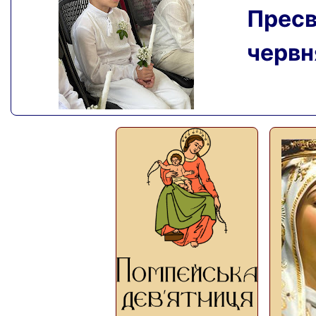
Пресвя
червня