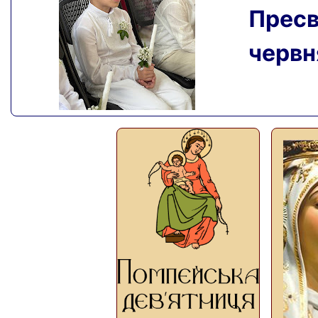
Пресвя
червня