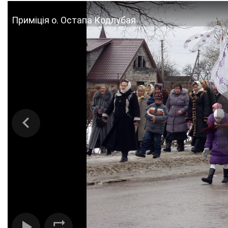
Приміція о. Остапа Кодлубая