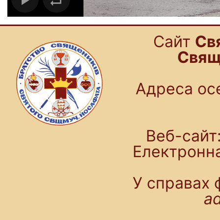
Cайт
Св
Свящ
Адреса осе
Веб-сайт:
Електронн
У справах 
a