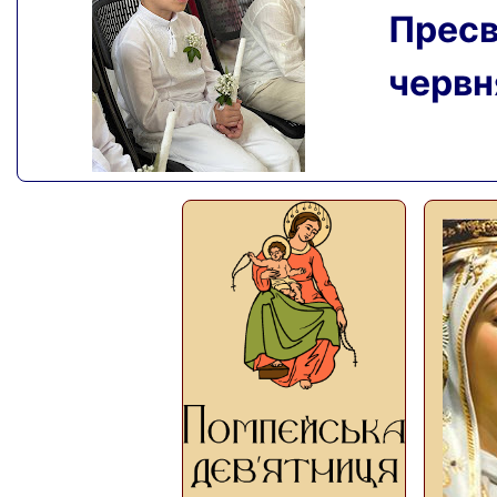
Пресвя
червня