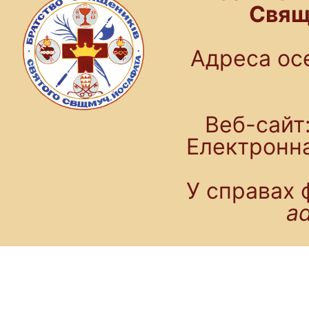
Свящ
Адреса осе
Веб-сайт:
Електронн
У справах 
a