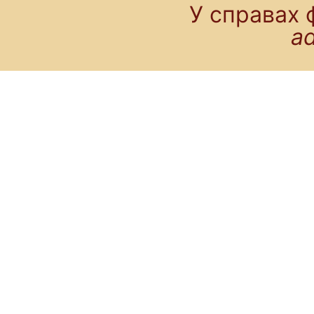
У справах 
a