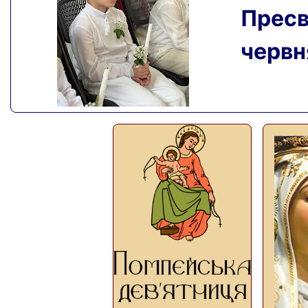
Пресвя
червня