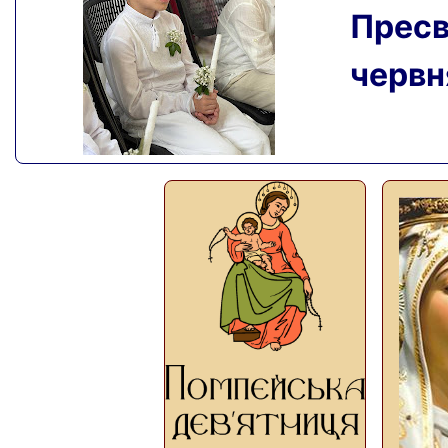
Пресвя
червня