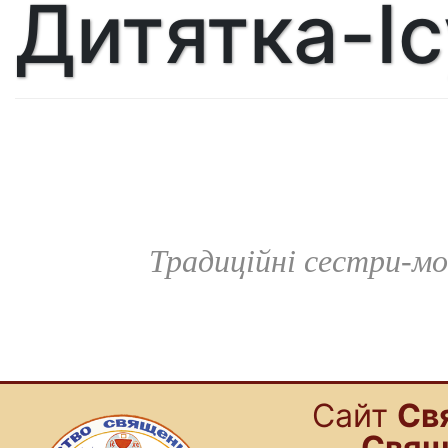
Дитятка-Іс
Традиційні сестри-мо
Cайт
Св
Свящ