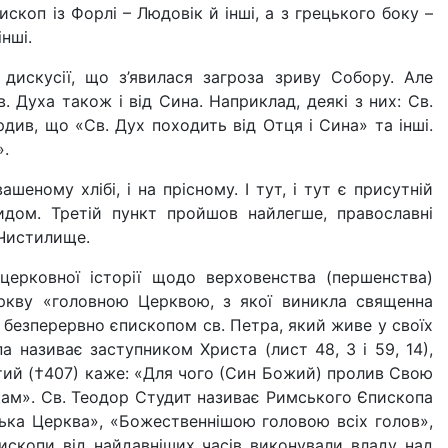
ископ із Форлі – Людовік й інші, а з грецького боку –
нші.
дискусії, що з’явилася за­гроза зриву Собору. Але
 Духа також і від Сина. Напри­клад, деякі з них: Св.
рдив, що «Св. Дух походить від Отця і Сина» та інші.
».
еному хлібі, і на прісному. І тут, і тут є присутній
идом. Третій пункт пройшов найлегше, православні
 Чистилище.
ерковної історії щодо верхо­венства (першенства)
ркву «головною Церквою, з якої ви­никла священна
є безперервно єпископом св. Петра, який живе у своїх
на­зиває заступником Христа (лист 48, 3 і 59, 14),
стий (†407) каже: «Для чого (Син Бо­жий) пролив Свою
икам». Св. Теодор Студит називає Рим­ського Єпископа
ь­ка Церква», «Божественнішою го­ловою всіх голов»,
скопи від найдавніших часів вико­нували владу над