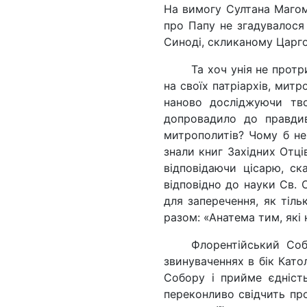
На вимогу Султана Магоме
про Папу не згадувалося 
Синоді, скликаному Царго
Та хоч унія не прот
на своїх патріархів, мит
на­ново досліджуючи тв
допровадило до правдив
митрополитів? Чому б не 
знали книг Західних Отці
відповідаючи цісарю, ск
відповідно до науки Св. 
для запе­речення, як тіл
разом: «Анатема тим, які 
Флорентійський Соб
звинуваченнях в бік Като
Собору і прийме єдність
переконливо свідчить про