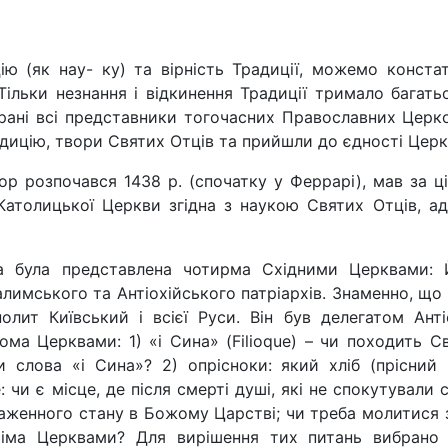
ію (як нау- ку) та вірність Традиції, можемо конста
 Тільки незнання і від­кинення Традиції тримало багат
брані всі представники то­гочасних Православних Церк
дицію, твори Святих Отців та прийшли до єдності Церко
р розпо­чався 1438 р. (спочатку у Ферра­рі), мав за ц
Католиць­кої Церкви згідна з наукою Святих Отців, ад
 була представлена чотирма Східними Церквами: Йо
лимсько­го та Антіохійського патріархів. Знаменно, що
лит Київ­ський і всієї Руси. Він був делега­том Ант
ма Церквами: 1) «і Сина» (Filioque) – чи походить Св
 слова «і Сина»? 2) опрісноки: який хліб (прісний
 чи є місце, де після смерті душі, які не спокутували
лаженного стану в Божому Царстві; чи треба молитися 
іма Церквами? Для вирішення тих питань вибра­но к