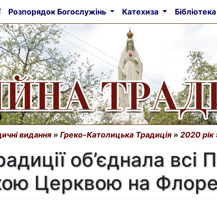
ї
Розпорядок Богослужінь
Катехиза
Бібліотек
ичні видання
»
Греко-Католицька Традиція
»
2020 рік
радиції об’єднала всі
ою Церквою на Флоре