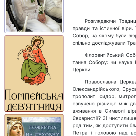
Розглядаючи Традиц
правди та істинної віри.
Собор, на якому були зі
спільно досліджували Тра
Флорентійський Собо
тання Собору: чи наука 
Церкви.
Православна Церква
Олександрійського, Єруса
трополит Ісидор, митропо
озвучено різницю між дво
вживання в Символі віри
Євхаристії? 3) чистилище:
ред тим, як доступити б
Пе­тра і головою над вс