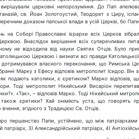
вирішували церковні не­порозуміння. До Пап апелюв
таназій, св. Йоан Золотоустий, Теодорет з Циру, іспан
е­речним доказом папської влади в усій Церкві, бо Папи
ень на Собо­рі Православні ієрархи всіх Церков зібр
ерквою. Внаслідок вирішення всіх суперечливих пи­та
чому не відходила від науки Святих Отців. Було прийн
атолицькою Церквою і визнати всі правди Католицької
, дотримувався власного переконання, що Римська Цер
ібранні Марку з Ефесу від­повів митрополит Ісидор. Він
, як подають католики, є єре­тиком? Марко відповів, 
ори. Тоді митрополит Нікейський Висаріон перепитав
и­ки?». «Так», – відповів Марко. Тоді Нікейський митроп
також єретики? Хай оніміють уста, що го­ворять пр
вчення, згідного з Традицією Св. Отців.
ро пер­шенство Папи, устійнено, що між патріархами
 патрі­арх, 3) Александрійський патріарх, 4) Антіохійсь