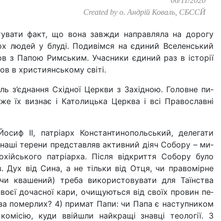
06/11/2020
Created by
о. Андрій Коваль, СБССЙ
тувати факт, що вона завж­ди направляла на дорогу
ьох людей у блуді. Подивімся на єди­ний Вселенський
ов з Папою Римським. Учасники єдиний раз в історії
в в хри­стиянському світі.
іль з’єднання Східної Церкви з Західною. Головне пи­
же їх визнає і Католицька Церква і всі Православні
сиф ІІ, патріарх Константинопольський, делегати
 наші терени пред­ставляв активний діяч Собору – ми­
іохійського патріарха. Піс­ля відкриття Собору було
. Дух від Сина, а не тільки від Отця, чи правомірне
 чи квашений) треба використовувати для Таїн­ства
 своєї дочасної кари, очищуються від своїх провин пе­
за померлих? 4) примат Папи: чи Папа є наступником
омісію, куди ввійшли найкра­щі знавці теології. З