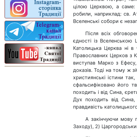
цілою Церквою, а саме: 
робили, наприклад: св. А
Вселенські собори є незап
Після всіх обговор
єдності із Вселенською Ц
Католицька Церква ні в 
Православних Церков з К
виступав Мар­ко з Ефесу
доказів. Тоді на тому ж з
християнські істини так
сфальсифіковано його тв
походить і від Сина, єрет
Дух походить від Сина, 
правдивість католицького 
А закінчуючи мову п
Заходу), 2) Царгородський