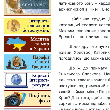
латинського боку – кардин
архиєпископ з Нікеї – Вис
Найбільше труднощі
католиць­кі теологи наве
Максим Іс­повідник говор
Врешті всі погодилися на
Щодо другого пункту
живий Хри­стос. Католи
погодились, що можна мо
Що ж до примату Па
Римського Єпископа. На
єдність», також називає 
наступниках; римський п
«який займає міс­це Петр
Кров? Для того, щоби від
«архипастирем піднебесно
«намісником Петра», «ап