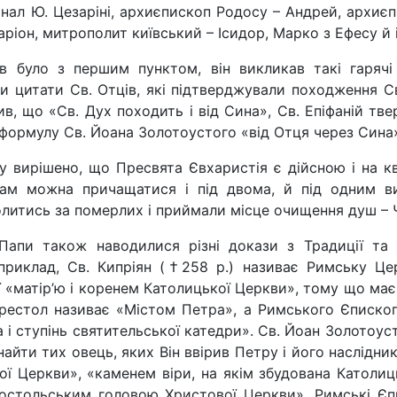
ал Ю. Цезаріні, ар­хиєпископ Родосу – Андрей, архи­єп
аріон, митрополит ки­ївський – Ісидор, Марко з Ефесу й і
в було з першим пунктом, він викликав такі гарячі 
ли цитати Св. Отців, які підтверджували походження Св.
ив, що «Св. Дух походить і від Сина», Св. Епіфаній тве
 формулу Св. Йоа­на Золотоустого «від Отця через Сина
 вирішено, що Пресвята Євхаристія є дійсною і на кваш
кам можна причаща­тися і під двома, й під одним в
литись за померлих і приймали місце очищення душ –
пи також наводилися різні докази з Традиції та ц
приклад, Св. Кипріян (†258 р.) називає Римську Це
її «матір’ю і коренем Ка­толицької Церкви», тому що ма
рестол називає «Містом Петра», а Римського Єпископа 
а і ступінь святительської катедри». Св. Йоан Золотоу
найти тих овець, яких Він ввірив Петру і його наслідн
ї Церкви», «каменем віри, на якім збудована Католиц
остольським головою Христової Церкви». Римські Єпи­