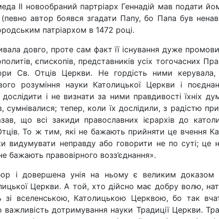
да ІІ но­вообраний партріарх Геннадій мав подати йо
(певно автор боявся згадати Папу, бо Папа був ненави
родським патрі­архом в 1472 році.
ривала дов­го, проте сам факт її існування дуже промо
рополитів, єписко­пів, представників усіх тогочасних 
ори Св. Отців Церкви. Не гордість ними керувала, 
ого розуміння науки Католицької Церкви і поєднан
дослідити і не визнати за ними правдивості їхніх ду
в, сумнівалися; те­пер, коли їх дослідили, з радістю 
азав, що всі закиди православних ієрархів до католи
Отців. То ж тим, які не бажають прийняти це вчення Ка
ьки видумувати неправду або говорити не по суті; це н
не бажають правовірного возз’єд­нання».
ор і довершена унія на ньому є вели­ким доказом 
лицької Церкви. А той, хто дійс­но має добру волю, на
 зі вселенською, Католицькою Церквою, бо так вчат
 важливість дотримування науки Традиції Церкви. Тради