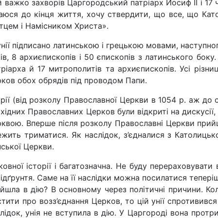
й важко за­хворів Царгородський патріарх Йо­сиф ІІ і 1
жаюся до кінця життя, хочу ствердити, що все, що Кат
цем і Наміс­ником Христа».
унії підпи­сано латинською і грецькою мова­ми, наступн
ів, 8 ар­хиєпископів і 50 єпископів з латин­ського боку. 
ріарха й 17 митрополитів та архиєпископів. Усі різни
рков обох обря­дів під проводом Папи.
рії (від розколу Православної Церкви в 1054 р. аж до с
хідних Православних Церков були відкри­ті на дискусії, 
квою. Вперше після розколу Православ­ні Церкви прийш
лежить три­матися. Як наслідок, з’єдналися з Католиць
нської Церкви.
овної іс­торії і багатозначна. Не буду пе­рераховувати 
ідґрунтя. Саме на її наслідки можна посила­тися теперіш
ійшла в дію? В основному через політичні причини. Ко
тити про возз’єднання Церков, то цій унії спротивився
аслідок, унія не вступила в дію. У Царгоро­ді вона пр