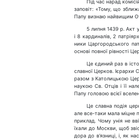
Під час нарад комісі
заповіт: «Тому, що збли
Папу визнаю найвищим От
5 липня 1439 р. Акт 
і 8 кардиналів, 2 патріярх
ники Царгородського пат
основі повної рівності Це
Це єдиний раз в істо
славної Церков. Ієрархи С
разом з Католицькою Цер
наукою Св. Отців і її на
Папу головою всієї вселе
Це славна подія церк
але все-таки мала міцне п
приклад. Чому унія не вв
їхали до Москви, щоб звіс
дора до в’язниці, і, як н