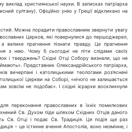
му виклад християнської науки. В записках патріарха
сний султану). Офіційно унію у Греції відкликано на
вистий. Можна порадити пра­вославним звернути увагу
Православних Церков, які повернулися до першоджерел,
а велике прагнення пізнати правду. Це прагнен­ня
ня з нею. Чому б сьогодні не піти слідами своїх
мок і тверджень? Східні Отці Собору ви­знали, що не
приймають». Представник Олександрійського патріарха,
ків вичерпані і католицькими теологами роз’яснені
то­лицької Церкви на Соборі, «нічого не залишається
ам зовсім не подобає». І східні ієрархи воскликнули
для переконання православних в їхніх помилко­вих
тхнений Св. Духом піде шляхом Схід­них Отців даного
ь Св. Отці і подає Св. Тра­диція. Ця подія ще раз
ція – це істинне вчення Апостолів, воно незмінне, і