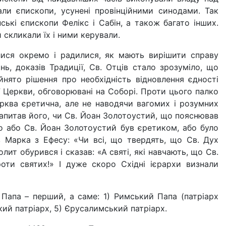
али єпископи, усунені провінційними синодами. Так
ські єписко­пи Фелікс і Сабін, а також багато інших.
 скликали їх і ними керували.
алися окремо і радилися, як мають вирішити справу
нь, доказів Традиції, Св. Отців стало зрозуміло, що
я­то рішення про необхідність від­новлення єдності
 Церкви, обговорювані на Соборі. Проти цього палко
ква єретична, але не наводячи ваго­мих і розумних
 запи­тав його, чи Св. Йоан Золотоустий, що пояснював
що або Св. Йоан Золотоустий був єретиком, або було
 Марка з Ефе­су: «Чи всі, що твердять, що Св. Дух
олит обурився і сказав: «А святі, які навчають, що Св.
оти святих!» І дуже скоро Східні ієрархи визнали
 Папа – перший, а саме: 1) Римський Папа (патріарх
кий патріарх, 5) Єру­салимський патріарх.