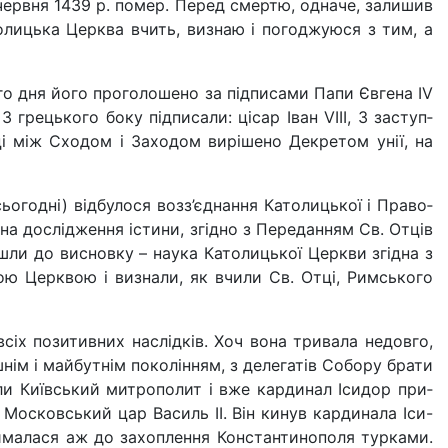
7 червня 1439 р. помер. Перед смертю, одначе, залишив
олицька Церква вчить, визнаю і погоджуюся з тим, а
ого дня його проголо­шено за підписами Папи Євгена ІV
З грецького боку під­писали: цісар Іван VІІІ, 3 заступ­
ці між Сходом і Заходом вирішено Декретом унії, на
ьогодні) відбулося возз’єднання Католицької і Право­
на дослідження істи­ни, згідно з Переданням Св. Отців
ли до висновку – наука Католицької Церкви згідна з
кою Церквою і визнали, як вчили Св. Отці, Римського
всіх позитивних на­слідків. Хоч вона тривала недовго,
нім і майбутнім поко­лінням, з делегатів Собору брати
ли Київський митро­полит і вже кардинал Ісидор при­
 Московський цар Ва­силь ІІ. Він кинув кардинала Іси-
отрималася аж до захо­плення Константинополя турками.