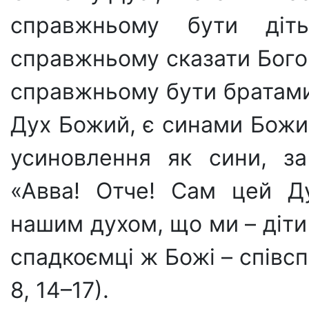
справжньому бути ді
справжньому сказати Богов
справж­ньому бути братами
Дух Божий, є синами Божи
усиновлен­ня як сини, з
«Авва! Отче! Сам цей Ду
нашим духом, що ми – діти 
спадкоємці ж Божі – співс
8, 14–17).