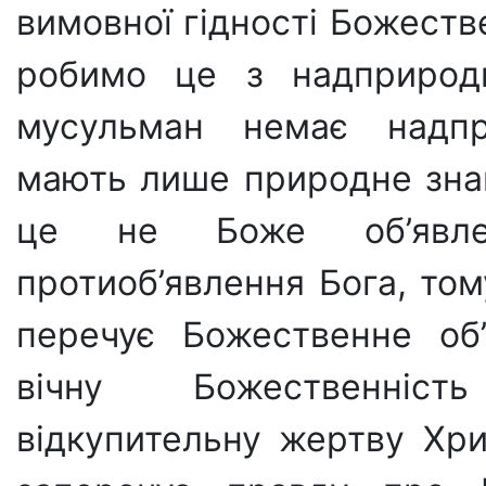
вимовної гідності Божеств
робимо це з над­природ
мусуль­ман немає надпр
мають лише природне знан
це не Боже об’яв­ле
протиоб’явлен­ня Бога, то
перечує Божественне об’
вічну Божественніс
відкупительну жер­тву Хр