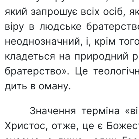
який запрошує всіх осіб, я
віру в людське братер­ств
неодно­значний, і, крім тог
кладеться на природний рі
братерство». Це теологіч
дить в оману.
Значення терміна «ві
Христос, отже, це є Божес