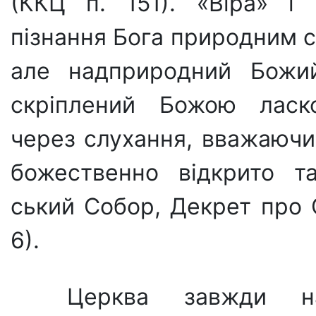
(ККЦ п. 151). «Віра» і 
пізнання Бога природним с
але надприродний Божий
скріпле­ний Божою ласк
через слухання, вважаючи
божествен­но відкрито т
ський Собор, Декрет про О
6).
Церква завжди н