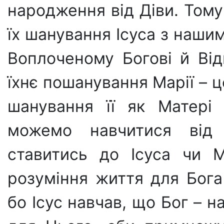
на­родження від Діви. Том
їх шанування Ісуса з наши
Во­плоченому Богові й Від
їхнє пошанування Марії – 
шануван­ня її як Матері
можемо навчитися від 
ставитись до Ісуса чи Ма
розуміння життя для Бога
бо Ісус навчав, що Бог – 