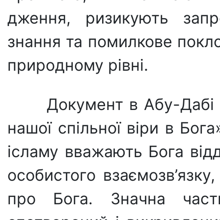
дження, ризикують запр
знання та помилкове покло
при­родному рівні.
Документ в Абу-Дабі
нашої спільної віри в Бог
ісламу вважають Бога від
особистого взаємозв’яз­ку
про Бога. Значна час