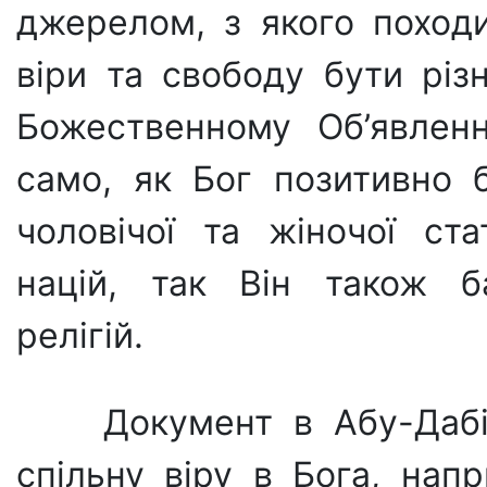
джерелом, з якого похо­д
віри та сво­боду бути рі
Божественному Об’явленн
само, як Бог позитив­но 
чоловічої та жіночої ста
націй, так Він також ба
релігій.
Документ в Абу-Даб
спільну віру в Бога, нап