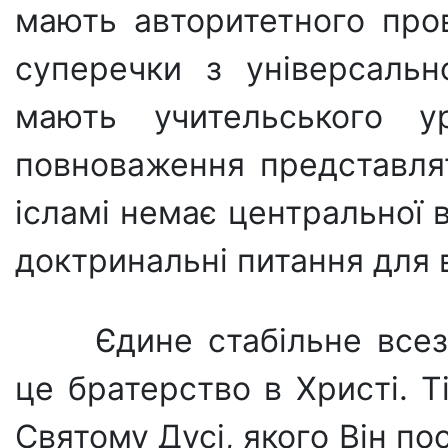
мають авторитетного пров
суперечки з універсаль
мають учительського 
повноваження представля­т
ісламі немає центральної 
доктринальні питання для 
Єдине стабільне все
це братерство в Хри­сті. Т
Святому Дусі, якого Він по