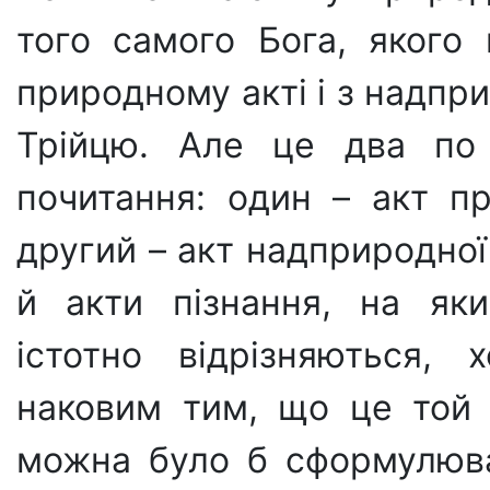
того само­го Бога, якого
природному акті і з надпр
Трійцю. Але це два по 
почитання: один – акт пр
другий – акт надприродної
й акти пізнання, на яки
істотно відрізняються,
наковим тим, що це той 
можна було б сформулю­в