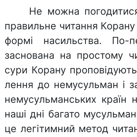
Не можна погодитис
правильне читання Ко­рану
формі насильства. По-п
заснована на простому чи
сури Корану про­повідуют
лення до немусульман і за
немусульманських країн н
наші дні багато мусульман
це легітимний метод чи­та