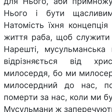
для Нього, аби при­множ
Нього і бути щасливи
Натомість їхня концепція
життя раба, щоб служи­ти
Нарешті, мусульманська 
відрізняється від христ
милосердя, бо ми милосер
ми­лосердний до нас, п
померти за нас, коли ми б
Мусульмани ж заперечують