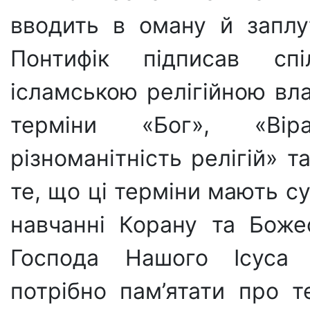
вводить в оману й заплу
Понтифік підписав сп
ісламською релігійною вл
терміни «Бог», «Вір
різноманітність релігій» 
те, що ці тер­міни мають с
навчанні Корану та Божес
Господа Нашого Ісуса 
потрібно пам’ятати про 