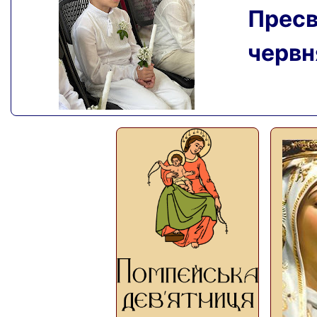
Пресвя
червня