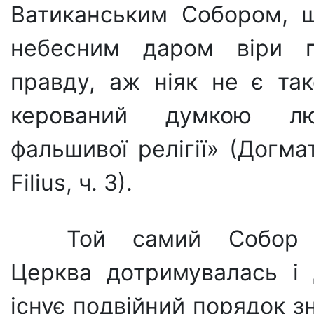
Ватиканським Собором, щ
небесним даром віри п
правду, аж ніяк не є так
керований думкою люд
фальшивої релігії» (Догма
Filius, ч. 3).
Той самий Собор в
Церква дотримувалась і 
існує подвій­ний порядок з