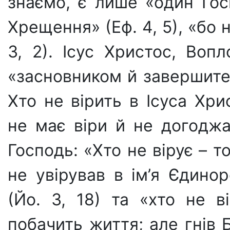
зна­ємо, є лише «один Гос
Хрещення» (Еф. 4, 5), «бо не
3, 2). Ісус Христос, Воп
«засновником й завершите­л
Хто не ві­рить в Ісуса Хр
не має віри й не догоджає
Господь: «Хто не вірує – 
не увірував в ім’я Єдино
(Йо. 3, 18) та «хто не в
побачить жит­тя; але гнів