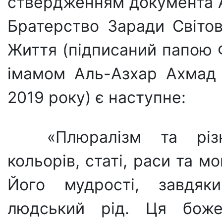
ствердженням документа 
Братерство Заради Світов
Життя (підписаний папою 
імамом Аль-Аз­хар Ахмад
2019 року) є наступне:
«Плюралізм та різн
кольорів, статі, раси та 
Його му­дрості, завдяк
людський рід. Ця божес