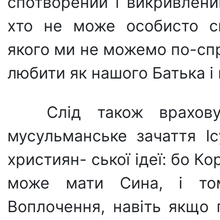
спотворений і викривлени
хто не може особисто сп
якого ми не можемо по-сп
любити як нашого Батька і 
Слід також врахов
мусульманське зачаття Іс
християн- ської ідеї: бо К
може мати Сина, і то
Воплочення, навіть якщо