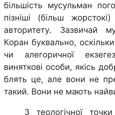
більшість мусульман пог
пізніші (більш жорстокі
авторитету. Зазви­чай м
Коран буквально, оскільки
чи алегоричної екзеге
виняткові особи, якісь доб
блять це, але вони не пр
такий. Вони не мають найв
З теологічної точк