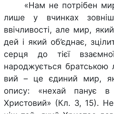
«Нам не потрібен ми
лише у вчинках зов­ніш
ввічливості, але мир, яки
дей і який об’єднає, зціли
серця до тієї взаємної
народжується братською 
вий – це єдиний мир, як
опису: «нехай панує 
Христовий» (Кл. 3, 15). 