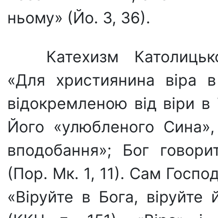
ньому» (Йо. 3, 36).
Катехизм Католицьк
«Для християнина віра 
відокремленою від віри в 
Його «улюбленого Сина»,
вподобання»; Бог го­вор
(Пор. Мк. 1, 11). Сам Госпо
«Віруйте в Бога, віруй­те 