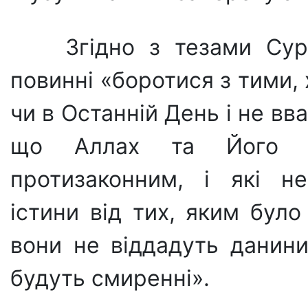
Згідно з тезами Сур
повинні «боротися з тими, 
чи в Останній День і не вв
що Аллах та Його По
протизаконним, і які н
істини від тих, яким бул
вони не віддадуть данини
будуть сми­ренні».