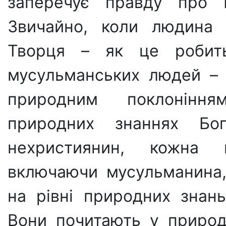
запере­чує правду про 
Звичайно, коли людина 
Творця – як це робить
мусульманських людей – 
при­родним поклонінн
природних знаннях Бо
нехристиянин, кожна 
включаючи мусульманина,
на рівні природних знань
Вони почитають у при­род