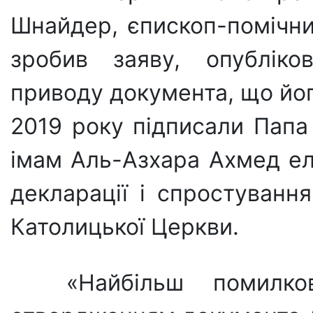
Шнайдер, єпископ-по­мічни
зробив заяву, опубліков
приводу документа, що йог
2019 року під­писали Пап
імам Аль-Азхара Ахмед ель
декларації і спросту­вання
Като­лицької Церкви.
«Найбільш помилко