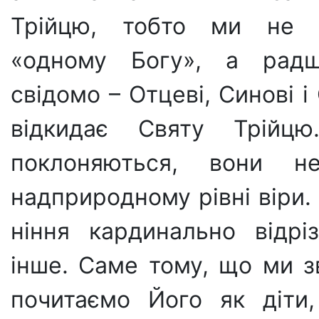
Трійцю, тобто ми не п
«одному Богу», а радше
свідомо – Отцеві, Синові і
відкидає Святу Трійц
поклоняються, вони н
надприродному рівні віри.
ніння кардинально відрі
інше. Саме тому, що ми з
почитаємо Його як діти,