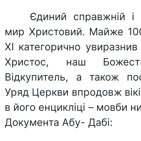
Єдиний справжній і
мир Христовий. Майже 100
XI катего­рично увиразнив
Христос, наш Божест
Відкупитель, а також по­
Уряд Церкви впродовж вікі
в його енцикліці – мовби н
Документа Абу- Дабі: