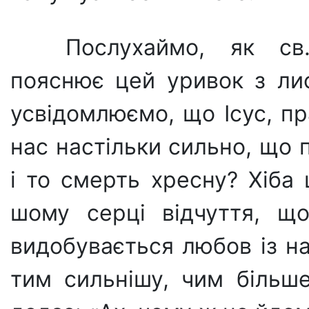
Послухаймо, як св
пояснює цей уривок з ли­
усвідомлю­ємо, що Ісус, п
нас настільки сильно, що 
і то смерть хресну? Хіба
шому серці відчуття, щ
видобувається любов із н
тим сильні­шу, чим більш