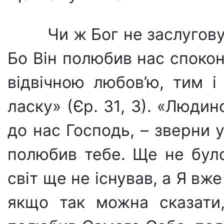
Чи ж Бог не заслугов
Бо Він полюбив нас спокон
від­вічною любов’ю, тим 
ласку» (Єр. 31, 3). «Лю­ди
до нас Господь, – зверни 
полюбив тебе. Ще не було 
світ ще не існував, а Я вже
якщо так можна сказати,