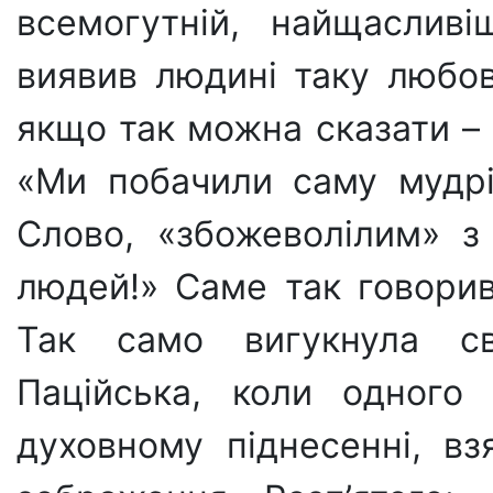
всемогутній, найщасливі
виявив людині таку любов
якщо так можна сказати –
«Ми побачили саму мудрі
Слово, «збожеволілим» з
людей!» Саме так говорив
Так само вигукнула с
Паційська, коли одно­го
духовному піднесенні, вз