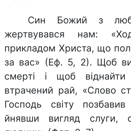
Син Божий з люб
жертвувався нам: «Хо
прикладом Христа, що пол
за вас» (Еф. 5, 2). Щоб в
смерті і щоб віднайт
втрачений рай, «Сло­во ста
Господь світу позбавив
йнявши вигляд слуги, с