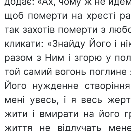
додає: «Ах, чому ж не йдем
щоб померти на хресті ра
так захотів померти з люб
кликати: «Знайду Його і н
разом з Ним і згорю у пол
той самий вогонь поглине я
Його нужден­не створіння
мені увесь, і я весь жер
жити і вмирати на його гр
життя не відлучать мене 