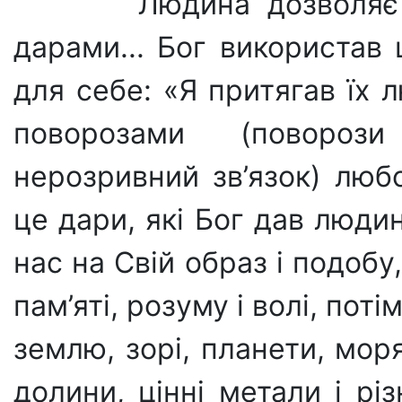
Людина дозволяє і
дарами... Бог використав
для себе: «Я притягав їх 
поворозами (повороз
нерозривний зв’язок) лю­бо
це дари, які Бог дав люди
нас на Свій образ і подо­
пам’яті, розуму і волі, поті
землю, зорі, планети, моря
долини, цінні метали і різ