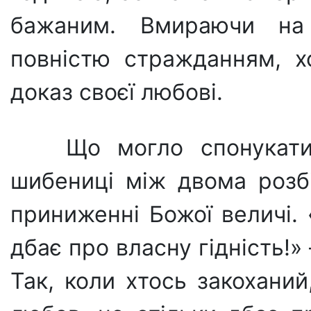
бажаним. Вмираючи на 
повністю страждан­ням, 
доказ своєї любові.
Що могло спонукат
шибениці між двома роз­б
приниженні Божої величі. 
дбає про власну гідність!» 
Так, коли хтось закоханий