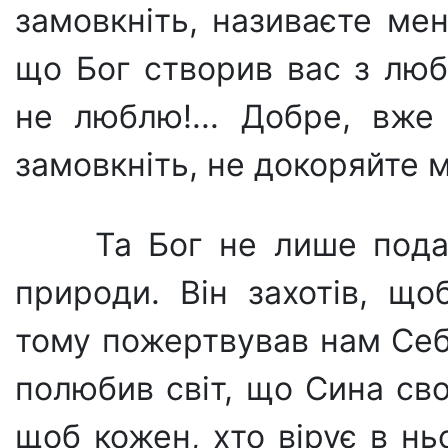
замовкніть, називаєте ме
що Бог ство­рив вас з люб
не люблю!... Добре, вже
замовкніть, не доко­ряйте м
Та Бог не лише под
природи. Він захотів, щ
тому по­жертвував нам Себ
полюбив світ, що Сина св
щоб кожен, хто вірує в нь