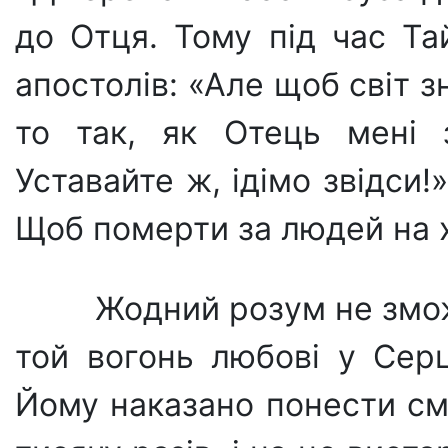
до Отця. Тому під час Та
апостолів: «Але щоб світ 
то так, як Отець мені з
Уставайте ж, ідімо звідси!» 
Щоб помер­ти за людей на х
Жодний розум не змо­
той вогонь любові у Серці
Йому наказано понести см