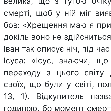
велика, що з тугою очі­к
смерті, щоб у ній міг ви
бов: «Хрещення маю я прий
докіль воно не здійс­ниться»
Іван так описує ніч, під час
Ісуса: «Ісус, знаючи, щ
переходу з цього світу
своїх, що були у світі, по
13, 1). Відкупитель наз
годиною, бо момент смерті