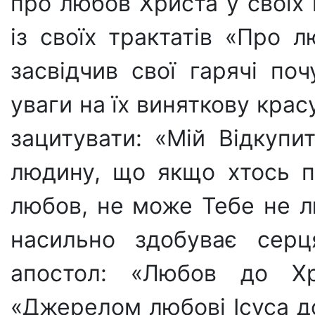
про любов Христа у своїх 
із сво­їх трактатів «Про
засвідчив свої гарячі по­
уваги на їх виняткову крас
зацитувати: «Мій Відкупи
людину, що якщо хтось п
любов, не може Тебе не л
насильно здобуває серц
апостол: «Любов до Хр
«Джере­лом любові Ісуса 