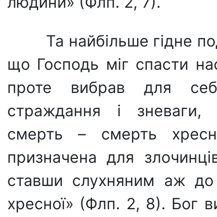
людини» (Флп. 2, 7).
Та найбільше гідне по
що Господь міг спа­сти на
проте вибрав для себ
страждання і зневаги, 
смерть – смерть хрес
призначена для зло­чинці
ставши слухняним аж до
хресної» (Флп. 2, 8). Бог