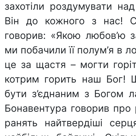
захотіли роздумувати над
Він до кожного з нас! С
говорив: «Якою любов’ю з
ми побачили її полум’я в л
це за щастя – могти горі
котрим горить наш Бог! 
бути з’єд­наним з Богом 
Бонавентура говорив про 
ранять найтвер­діші сер