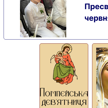
Пресвя
червня