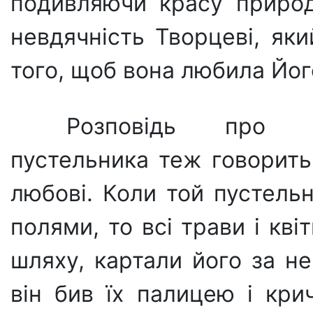
подивляючи красу при­ро
невдяч­ність Творцеві, як
того, щоб вона любила Йог
Розповідь про о
пустельника теж говорить
любові. Коли той пустель
по­лями, то всі трави і кві
шляху, картали його за не
він бив їх палицею і кри