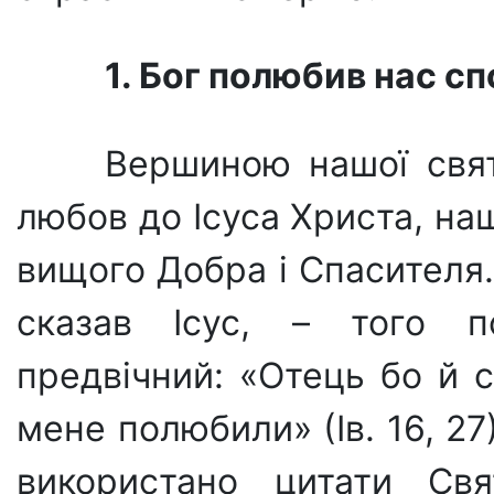
1. Бог полюбив нас сп
Вершиною нашої свято
любов до Ісуса Хри­ста, на
вищого Добра і Спасителя.
сказав Ісус, – того 
предвічний: «Отець бо й 
мене полюбили» (Ів. 16, 27
використано цита­ти Св