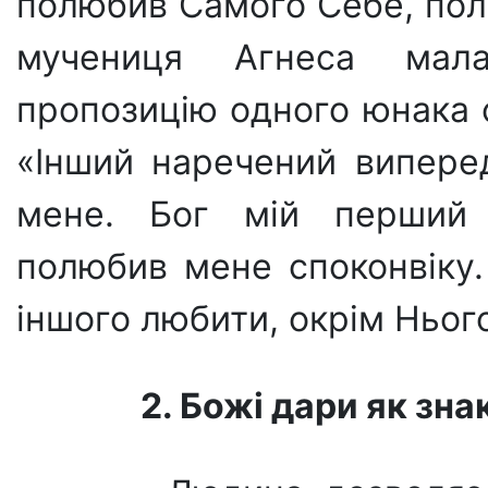
полюбив Са­мого Себе, пол
мучениця Агнеса мал
пропозицію одного юнака 
«Інший на­речений випере
мене. Бог мій перший
полюбив мене споконві­ку
іншого лю­бити, окрім Ньог
2. Божі дари як зна