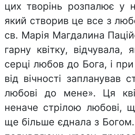
цих творінь розпалює у 
який створив це все з люб
св. Марія Маг­далина Паці
гарну квітку, відчувала, 
серці любов до Бога, і пр
від віч­ності запланував с
любові до мене». Ця кві
неначе стрілою любові, щ
ще більше єднала з Богом.