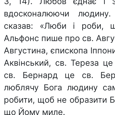
З, 14). Любов єднає і з
вдосконалюючи людину.
сказав: «Люби і роби, 
Альфонс пише про св. Авгус
Августина, єпископа Іппони
Аквінський, св. Тереза це
св. Бернард це св. Бер
люблячу Бога людину сам
робити, щоб не об­разити Б
що Йому миле.