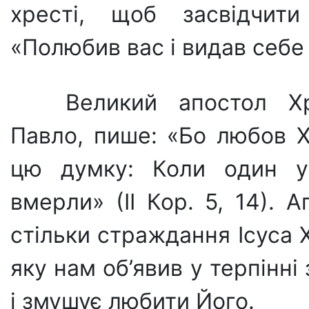
хресті, щоб засвід­чи
«Полюбив вас і видав себе з
Великий апостол Хр
Павло, пише: «Бо любов Х
цю дум­ку: Коли один у
вмерли» (ІІ Кор. 5, 14). 
стільки страждання Ісуса 
яку нам об’явив у терпінні 
і змушує любити Його.