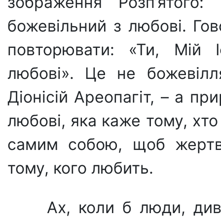
зображення Розп’ятого: 
божевільний з любові. Го
повторю­вати: «Ти, Мій 
любові». Це не божевілл
Діонісій Ареопагіт, – а пр
любові, яка каже тому, хто
самим собою, щоб жер­тв
тому, кого любить.
Ах, коли б люди, див