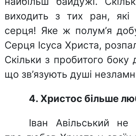
най­більш байдужі. Скіль
виходить з тих ран, які 
серця! Яке ж полум’я доб
Серця Ісуса Христа, розп
Скільки з проби­того боку
що зв’язують душі незламні 
4. Христос більше люб
Іван Авільський не 