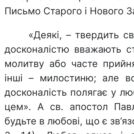
Письмо Старого і Нового За
«Деякі, – твердить св
досконалістю вва­жають ст
мо­литву або часте прийн
інші – милостиню; але в
досконалість полягає у лю
цем». А св. апостол Пав
будьте в любові, що є зв’я