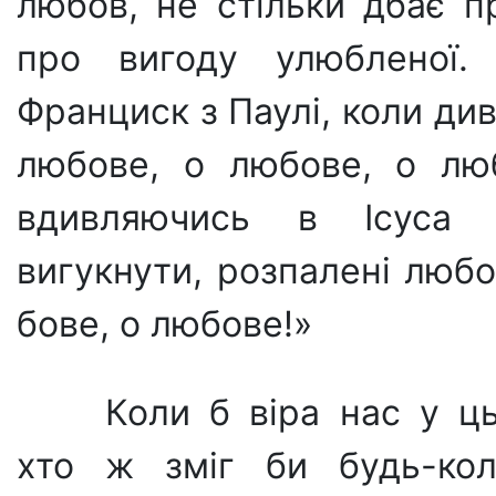
любов, не стільки дбає пр
про вигоду улюбленої.
Франциск з Па­улі, коли ди
любове, о любове, о люб
вдивляючись в Ісуса 
вигукнути, роз­палені люб
бове, о любове!»
Коли б віра нас у ц
хто ж зміг би будь-ко­