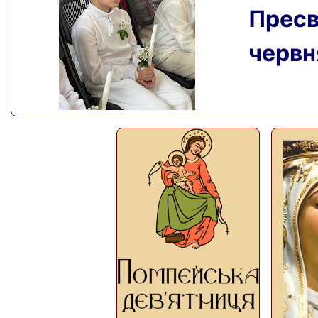
Пресвя
червня