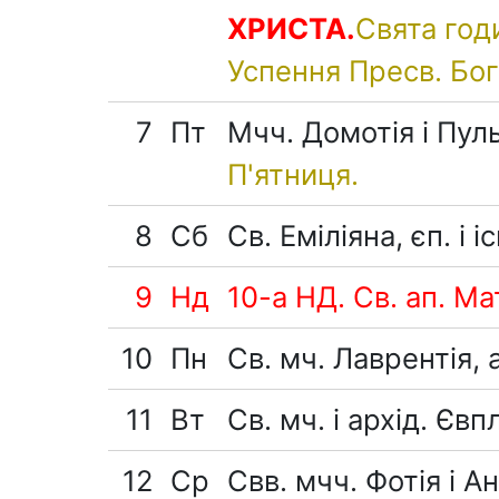
ХРИСТА.
Свята год
Успення Пресв. Бог
7
Пт
Мчч. Домотія і Пуль
П'ятниця.
8
Сб
Св. Еміліяна, єп. і і
9
Нд
10-а НД. Св. ап. Мат
10
Пн
Св. мч. Лаврентія, 
11
Вт
Св. мч. і архід. Євп
12
Ср
Свв. мчч. Фотія і Ан