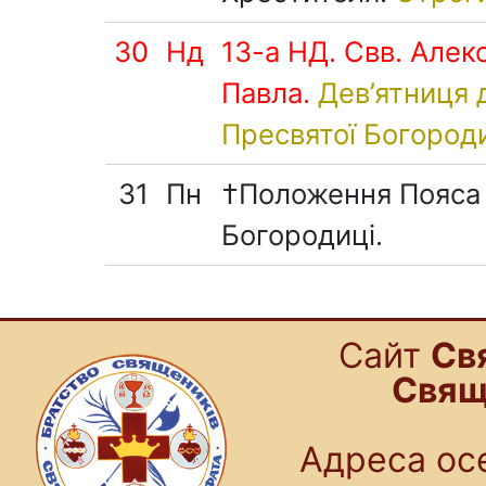
30
Нд
13-а НД. Свв. Алек
Павла.
Дев’ятниця 
Пресвятої Богороди
31
Пн
†Положення Пояса 
Богородиці.
Cайт
Св
Свящ
Адреса осе