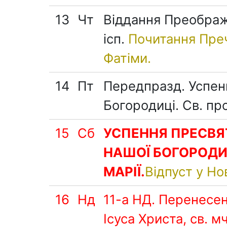
13
Чт
Віддання Преображ
ісп.
Почитання Преч
Фатіми.
14
Пт
Передпразд. Успен
Богородиці. Св. пр
15
Сб
УСПЕННЯ ПРЕСВЯ
НАШОЇ БОГОРОДИЦ
МАРІЇ.
Відпуст у Но
16
Нд
11-а НД. Перенесе
Ісуса Христа, св. м