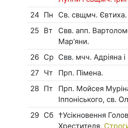
24
Пн
Св. свщмч. Євтиха.
25
Вт
Свв. апп. Вартоломе
Мар’яни.
26
Ср
Свв. мчч. Адріяна і 
27
Чт
Прп. Пімена.
28
Пт
Прп. Мойсея Муріна
Іппоніського, св. Ол
29
Сб
†Усікновення Голов
Хрестителя.
Строги