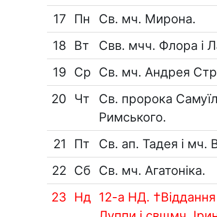
17
Пн
Св. мч. Мирона.
18
Вт
Свв. мчч. Флора і Л
19
Ср
Св. мч. Андрея Стр
20
Чт
Св. пророка Самуїл
Римського.
21
Пт
Св. ап. Тадея і мч. 
22
Сб
Св. мч. Агатоніка.
23
Нд
12-а НД. †Віддання
Луппи і свщмч. Іри