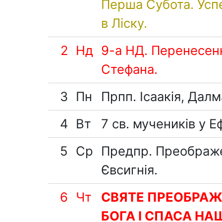
Перша Субота. Успе
в Ліску.
2
Нд
9-а НД. Перенесен
Стефана.
3
Пн
Прпп. Ісаакія, Далм
4
Вт
7 св. мучеників у Еф
5
Ср
Предпр. Преображе
Євсигнія.
6
Чт
СВЯТЕ ПРЕОБРА
БОГА І СПАСА НА