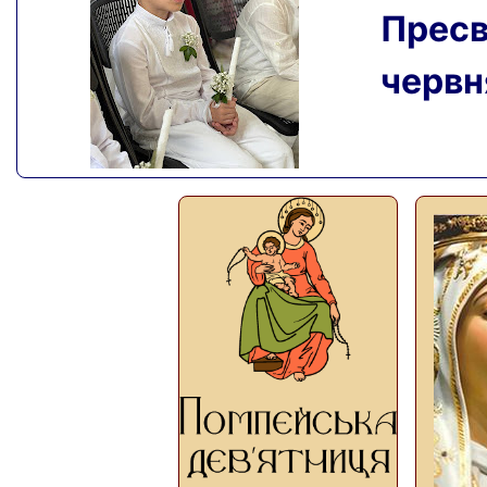
Пресвя
червня