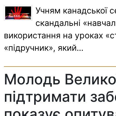
Учням канадської 
скандальні «навчал
використання на уроках «с
«підручник», який…
Молодь Великої
підтримати забо
показує опиту