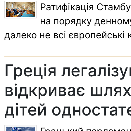
Ратифікація Стамбу
на порядку денному
далеко не всі європейські
Греція легаліз
відкриває шлях
дітей односта