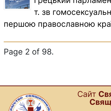
Грецький парламент
т. зв гомосексуаль
першою православною краї
Page 2 of 98.
Cайт
Св
Свящ