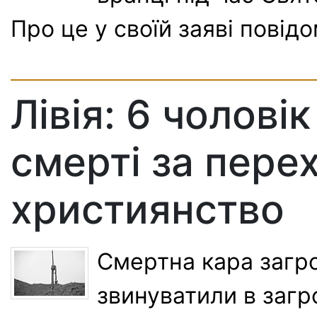
Про це у своїй заяві повід
Лівія: 6 чолові
смерті за перех
християнство
Смертна кара загро
звинуватили в загр