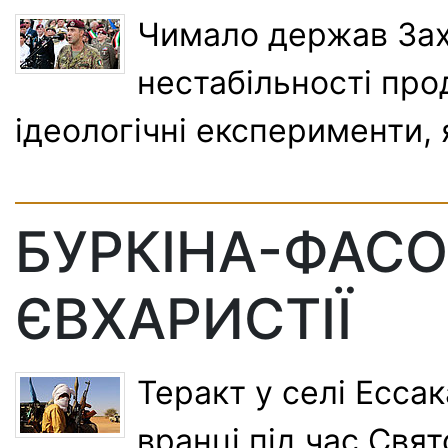
Чимало держав Зах
нестабільності пр
ідеологічні експерименти, я
БУРКІНА-ФАСО:
ЄВХАРИСТІЇ
Теракт у селі Есса
вранці під час Свят