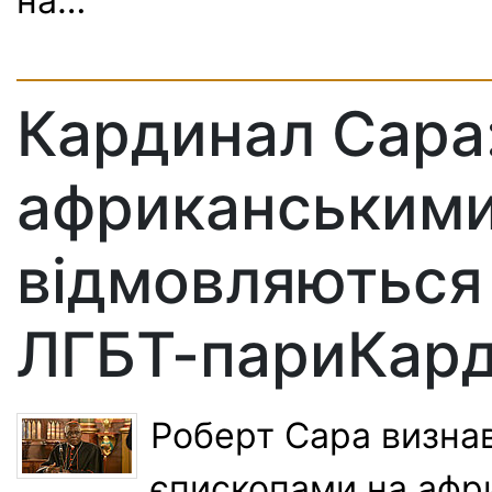
на…
Кардинал Сара
африканськими
відмовляються
ЛГБТ-париКар
Роберт Сара визна
єпископами на афри