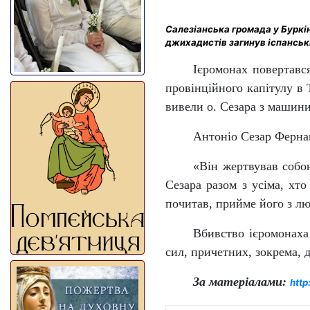
Cалезіанська громада у Буркін
джихадистів загинув іспанськ
Ієромонах повертався
провінційного капітулу в 
вивели о. Сезара з машини
Антоніо Сезар Фернан
«Він жертвував собо
Сезара разом з усіма, хто
почитав, прийме його з люб
Вбивство ієромонаха
сил, причетних, зокрема, 
За матеріалами:
http