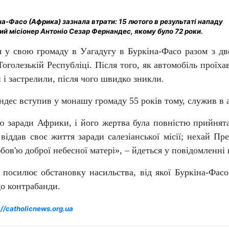
а-Фасо (Африка) зазнала втрати: 15 лютого в результаті нападу
ий місіонер Антоніо Сезар Фернандес, якому було 72 роки.
 у свою громаду в Уагадугу в Буркіна-Фасо разом з дво
Тоголезькій Республіці. Після того, як автомобіль про
 і застрелили, після чого швидко зникли.
дес вступив у монашу громаду 55 років тому, служив в а
ю заради Африки, і його жертва була повністю прийнят
 віддав своє життя заради салезіанської місії; нехай П
ов'ю доброї небесної матері», – йдеться у повідомленні п
 посилює обстановку насильства, від якої Буркіна-Фасо
до контрабанди.
://catholicnews.org.ua