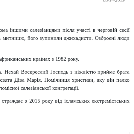
03/14/2019
ма іншими салезіанцями після участі в черговій сесії
їхав митницю, його зупинили джихадисти. Озброєні люди
фриканських країнах з 1982 року.
а. Нехай Воскреслий Господь з ніжністю прийме брата
ресвята Діва Марія, Помічниця християн, яку він палко
омісної салезіанської конгрегації.
 страждає з 2015 року від ісламських екстремістських