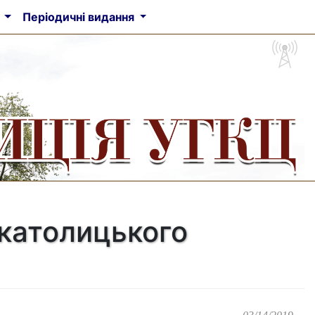
а
Періодичні видання
 католицького