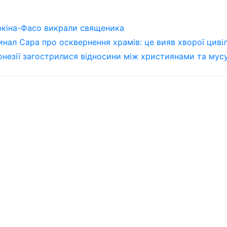
кіна-Фасо викрали священика
нал Сара про осквернення храмів: це вияв хворої цивілі
онезії загострилися відносини між християнами та му