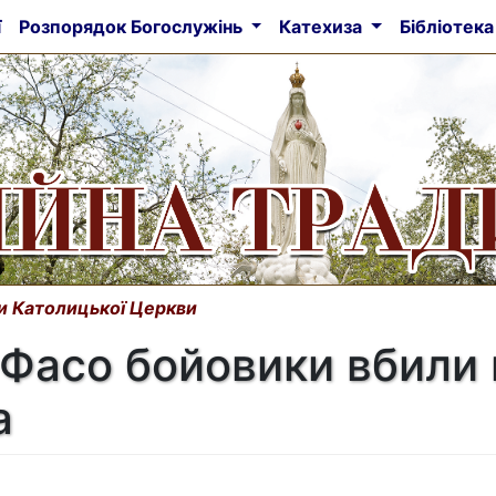
ї
Розпорядок Богослужінь
Катехиза
Бібліотек
и Католицької Церкви
-Фасо бойовики вбили
а