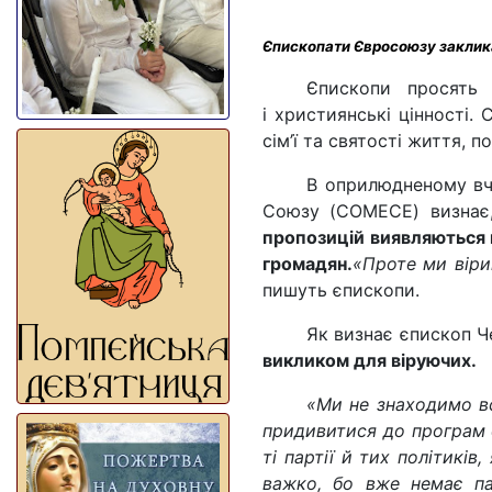
Єпископати Євросоюзу заклика
Єпископи просять 
і християнські цінності.
сім’ї та святості життя, п
В оприлюдненому вчо
Союзу (COMECE) визна
пропозицій виявляються 
громадян.
«Проте ми віри
пишуть єпископи.
Як визнає єпископ Ч
викликом для віруючих.
«Ми не знаходимо вс
придивитися до програм 
ті партії й тих політикі
важко, бо вже немає пар