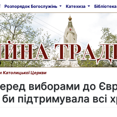
ї
Розпорядок Богослужінь
Катехиза
Бібліотек
и Католицької Церкви
еред виборами до Євр
а би підтримувала всі 