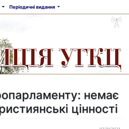
а
Періодичні видання
опарламенту: немає
християнські цінності