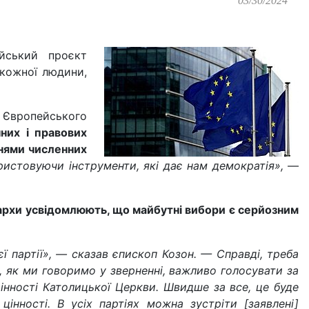
03/30/2024
ейський проєкт
 кожної людини,
в Європейського
них і правових
ннями численних
ристовуючи інструменти, які дає нам демократія»,
—
архи усвідомлюють, що майбутні вибори є серйозним
ї партії», — сказав єпископ Козон. — Справді, треба
 як ми говоримо у зверненні, важливо голосувати за
цінності Католицької Церкви. Швидше за все, це буде
інності. В усіх партіях можна зустріти [заявлені]