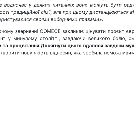
але водночас у деяких питаннях вони можуть бути ра
ності традиційної сім’ї, але при цьому дистанціюються в
ористувалися своїми виборчими правами».
чому зверненні COMECE закликає цінувати проєкт євроі
нт у минулому столітті, завдаючи великого болю, с
 та процвітання.
Досягнути цього вдалося завдяки му
творити нову якість відносин, яка зробила неможливим