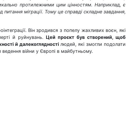
дикально протилежними цим цінностям. Наприклад, є
ід питання міграції. Тому це справді складне завдання,
нтеграції. Він зродився з попелу жахливих воєн, які
мерті й руйнувань.
Цей проєкт був створений, щоб
жності й далекоглядності
людей, які змогли подолати
 ведення війни у Європі в майбутньому.