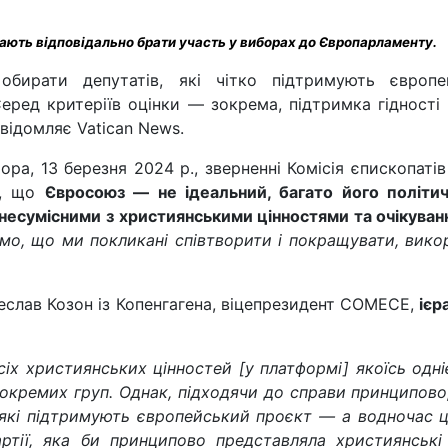
ють відповідально брати участь у виборах до Європарламенту.
обирати депутатів, які чітко підтримують європ
 Серед критеріїв оцінки — зокрема, підтримка гідності
овідомляє Vatican News.
ра, 13 березня 2024 р., зверненні Комісія єпископаті
є, що
Євросоюз — не ідеальний, багато його політич
несумісними з християнськими цінностями та очікува
мо, що ми покликані співтворити і покращувати, вико
еслав Козон із Копенгагена, віцепрезидент COMECE,
ієр
іх християнських цінностей [у платформі] якоїсь одніє
окремих груп. Однак, підходячи до справи принципово,
в, які підтримують європейський проєкт — а водночас 
тії, яка би принципово представляла християнські ц