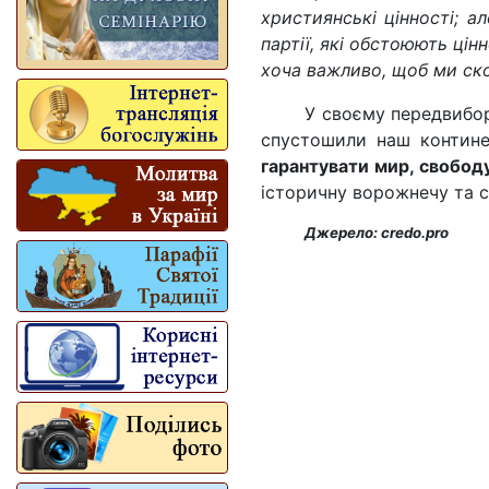
християнські цінності; 
партії, які обстоюють цін
хоча важливо, щоб ми ск
У своєму передвибор
спустошили наш контине
гарантувати мир, свободу
історичну ворожнечу та с
Джерело: credo.pro