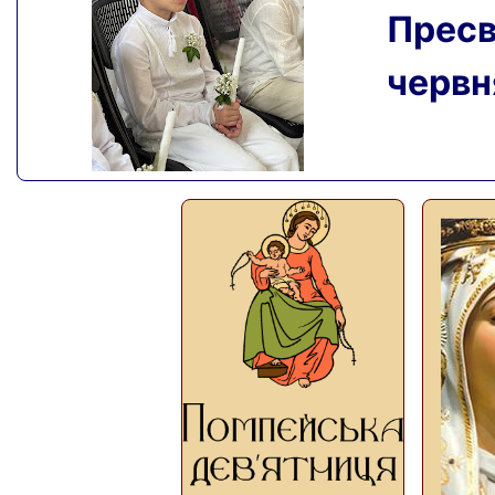
Пресвя
червня