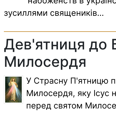
набоженств в україн
зусиллями священиків…
Дев'ятниця до
Милосердя
У Страсну П'ятницю 
Милосердя, яку Ісус н
перед святом Милосе