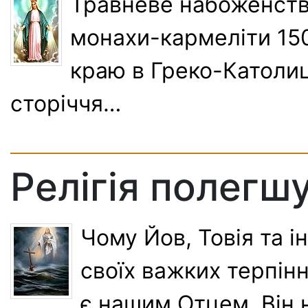
Травневе набоженств
монахи-кармеліти 150
краю в Греко-Католиц
сторіччя…
Релігія полегшу
Чому Йов, Товія та 
своїх важких терпінн
є нашим Отцем, Він 