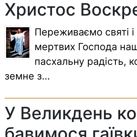
Христос Воскр
Переживаємо святі і 
мертвих Господа наш
пасхальну радість, к
земне з…
У Великдень к
бавимося гаївк