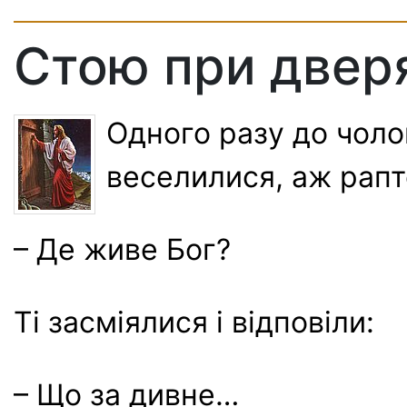
Стою при дверя
Одного разу до чоло
веселилися, аж рапт
– Де живе Бог?
Ті засміялися і відповіли:
– Що за дивне…