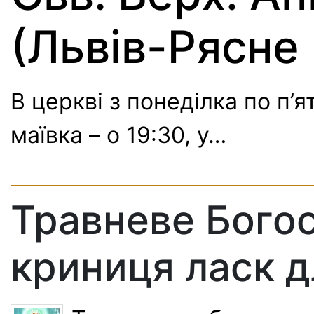
(Львів-Рясне 
В церкві з понеділка по п’
маївка – о 19:30, у…
Травневе Бого
криниця ласк д