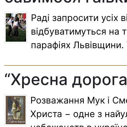
Раді запросити усіх в
відбуватимуться на 
парафіях Львівщини. 
“Хресна дорога
Розважання Мук і Сме
Христа − одне з най